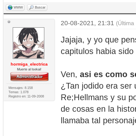
WWW
Buscar
20-08-2021, 21:31
(Última
Jajaja, y yo que pen
capitulos habia sido
hormiga_electrica
Muerte al Isekai!
Ven,
asi es como se
¿Tan jodido era ser
Mensajes: 8.158
Temas: 1.078
Re;Hellmans y su po
Registro en: 11-09-2008
de cosas en la hist
llamaba tal personaj