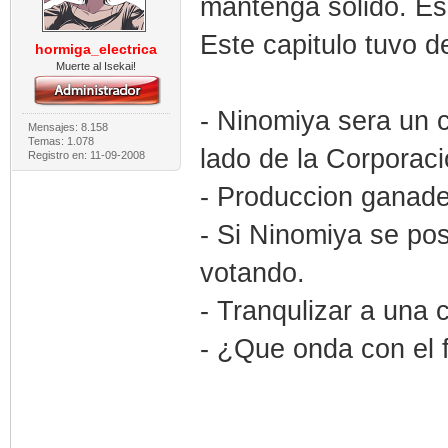
mantenga solido. Es
Este capitulo tuvo d
hormiga_electrica
Muerte al Isekai!
- Ninomiya sera un c
Mensajes: 8.158
Temas: 1.078
lado de la Corporaci
Registro en: 11-09-2008
- Produccion ganade
- Si Ninomiya se pos
votando.
- Tranqulizar a una
- ¿Que onda con el f