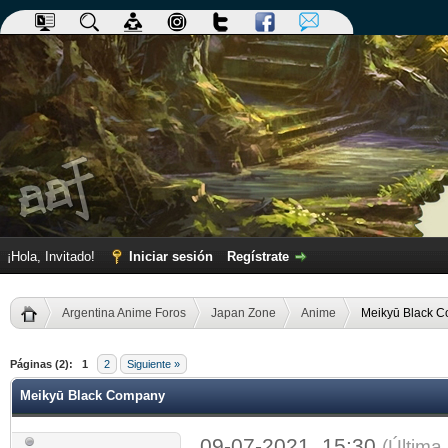
¡Hola, Invitado!
Iniciar sesión
Regístrate
Argentina Anime Foros
Japan Zone
Anime
Meikyū Black 
dia
Páginas (2):
1
2
Siguiente »
Meikyū Black Company
09-07-2021, 15:30
(Última