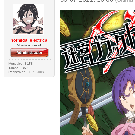
hormiga_electrica
Muerte al Isekai!
Mensajes: 8.158
Temas: 1.078
Registro en: 11-09-2008