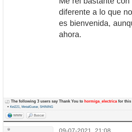
Me rei bastante con c
diferente a lo que 
es bienvenida, aunq
ahora.
The following 3 users say Thank You to
hormiga_electrica
for this
•
Kei221
,
MetalGuear
,
SHINING
WWW
Buscar
09-07-2021, 21:08