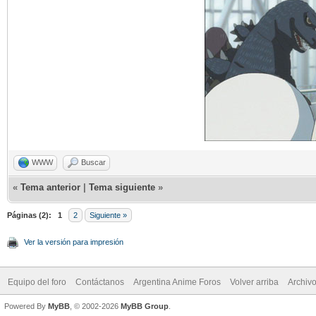
WWW
Buscar
«
Tema anterior
|
Tema siguiente
»
Páginas (2):
1
2
Siguiente »
Ver la versión para impresión
Equipo del foro
Contáctanos
Argentina Anime Foros
Volver arriba
Archiv
Powered By
MyBB
, © 2002-2026
MyBB Group
.