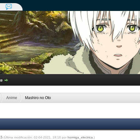
te
Anime
Mashiro no Oto
:15
(Última modificación: 02-04-2021, 18:16 por
hormiga_electrica
.)