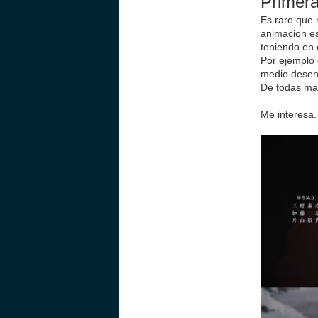
Primera
Es raro que
animacion es
teniendo en 
Por ejemplo 
medio desent
De todas man
Me interesa.