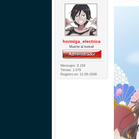
hormiga_electrica
Muerte al Isekai!
Mensajes: 8.158
Temas: 1.078
Registro en: 11-09-2008