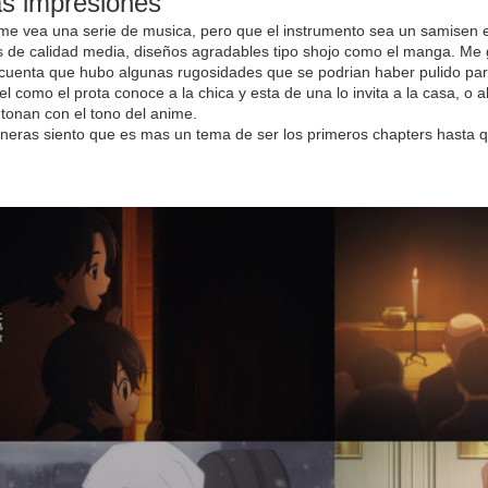
s impresiones
 me vea una serie de musica, pero que el instrumento sea un samisen
 de calidad media, diseños agradables tipo shojo como el manga. Me g
cuenta que hubo algunas rugosidades que se podrian haber pulido para
el como el prota conoce a la chica y esta de una lo invita a la casa,
onan con el tono del anime.
eras siento que es mas un tema de ser los primeros chapters hasta qu