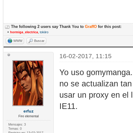
The following 2 users say Thank You to
GraffO
for this post:
•
hormiga_electrica
,
tokiiro
WWW
Buscar
16-02-2017, 11:15
Yo uso gomymanga.
no se actualizan ta
usar un proxy en el 
IE11.
erfuz
Fire elemental
Mensajes: 3
Temas: 0
Registro en: 13-02-2017