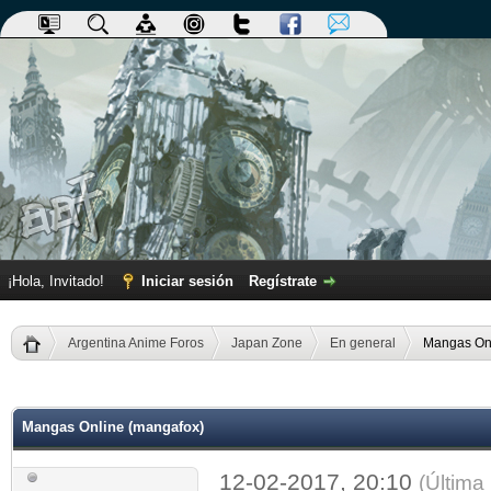
¡Hola, Invitado!
Iniciar sesión
Regístrate
Argentina Anime Foros
Japan Zone
En general
Mangas Onl
dia
Mangas Online (mangafox)
12-02-2017, 20:10
(Última