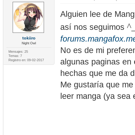
Alguien lee de Mang
^
así nos seguimos
forums.mangafox.me
tokiiro
Night Owl
No es de mi preferen
Mensajes: 25
Temas: 7
algunas paginas en 
Registro en: 09-02-2017
hechas que me da do
Me gustaría que me
leer manga (ya sea e