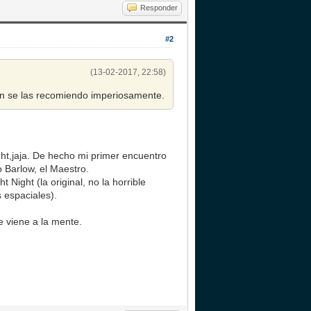
Responder
#2
(13-02-2017, 22:58)
ron se las recomiendo imperiosamente.
ht,jaja. De hecho mi primer encuentro
 Barlow, el Maestro.
Night (la original, no la horrible
 espaciales).
 viene a la mente.