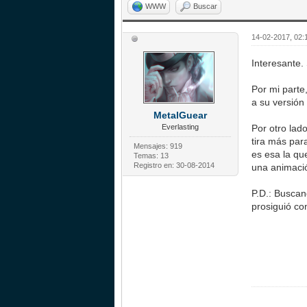
WWW
Buscar
14-02-2017, 02
Interesante
Por mi parte
a su versión
MetalGuear
Everlasting
Por otro la
tira más par
Mensajes: 919
es esa la qu
Temas: 13
Registro en: 30-08-2014
una animaci
P.D.: Buscan
prosiguió co