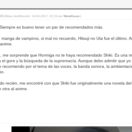
:10
(Última modificación: 14-02-2017, 02:19 por
MetalGuear
.)
. Siempre es bueno tener un par de recomendados más.
, manga de vampiros, si mal no recuerdo, Hitsuji no Uta fue el último. 
 anime.
do, me sorprende que Hormiga no te haya recomendado Shiki. Es una 
a el gore y la búsqueda de la supremacía. Aunque debo admitir que yo 
e recomiendo por el tema de las voces, la banda sonora, la ambientaci
ón.
do recién, me encontré con que Shiki fue originalmente una novela de
n otra al anime.