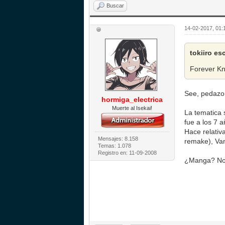
Buscar
14-02-2017, 01:
tokiiro es
Forever Kn
See, pedazo 
hormiga_electrica
Muerte al Isekai!
La tematica 
fue a los 7 
Hace relativ
Mensajes: 8.158
remake), Vam
Temas: 1.078
Registro en: 11-09-2008
¿Manga? Nop