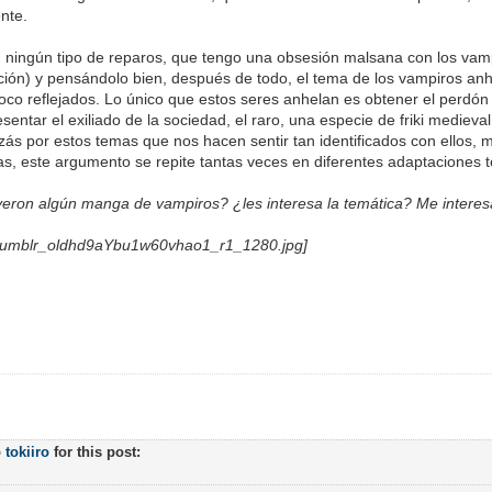
nte.
n ningún tipo de reparos, que tengo una obsesión malsana con los vampi
ción) y pensándolo bien, después de todo, el tema de los vampiros an
oco reflejados. Lo único que estos seres anhelan es obtener el perdón
esentar el exiliado de la sociedad, el raro, una especie de friki mediev
zás por estos temas que nos hacen sentir tan identificados con ellos
as, este argumento se repite tantas veces en diferentes adaptaciones te
eron algún manga de vampiros? ¿les interesa la temática? Me interes
o
tokiiro
for this post: