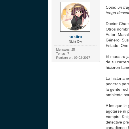
Copio un fra
tengo descar
Doctor Cham
Otros nombr
Autor: Masa
tokiiro
Género: Su
Night Owl
Estado: One
Mensajes: 25
Temas: 7
El maestro j
Registro en: 09-02-2017
de su carrer
hicieron fam
La historia 
poderes para
la gente rec
ambiente so
A los que le
agotarse ni 
Vampire Knig
detective pr
canadiense F