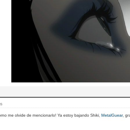
26
Como me olvide de mencionarlo! Ya estoy bajando Shiki,
MetalGuear
, g