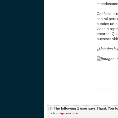
imperiosame
Confieso, si
son mi perdi
a todos un p
viene a repr
entorno. Qui
nuestras vid
¿Ustedes ley
The following 1 user says Thank You t
•
hormiga_electrica