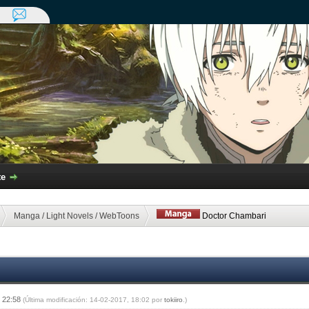
te
Manga / Light Novels / WebToons
Doctor Chambari
, 22:58
(Última modificación: 14-02-2017, 18:02 por
tokiiro
.)