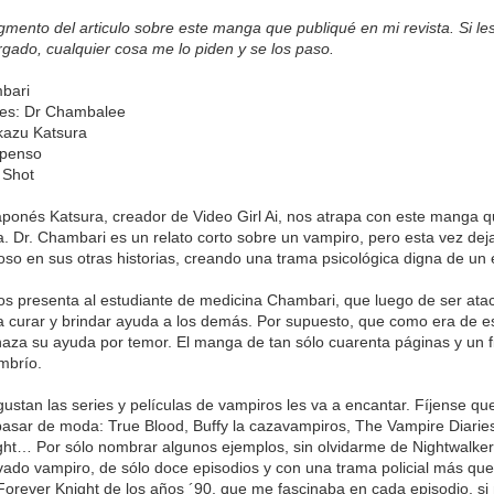
gmento del articulo sobre este manga que publiqué en mi revista. Si les
gado, cualquier cosa me lo piden y se los paso.
bari
es: Dr Chambalee
kazu Katsura
spenso
 Shot
aponés Katsura, creador de Video Girl Ai, nos atrapa con este manga 
a. Dr. Chambari es un relato corto sobre un vampiro, pero esta vez de
oso en sus otras historias, creando una trama psicológica digna de un e
nos presenta al estudiante de medicina Chambari, que luego de ser atac
 curar y brindar ayuda a los demás. Por supuesto, que como era de es
haza su ayuda por temor. El manga de tan sólo cuarenta páginas y un 
mbrío.
 gustan las series y películas de vampiros les va a encantar. Fíjense 
pasar de moda: True Blood, Buffy la cazavampiros, The Vampire Diaries, 
ht… Por sólo nombrar algunos ejemplos, sin olvidarme de Nightwalker,
ivado vampiro, de sólo doce episodios y con una trama policial más que
orever Knight de los años ´90, que me fascinaba en cada episodio, si 