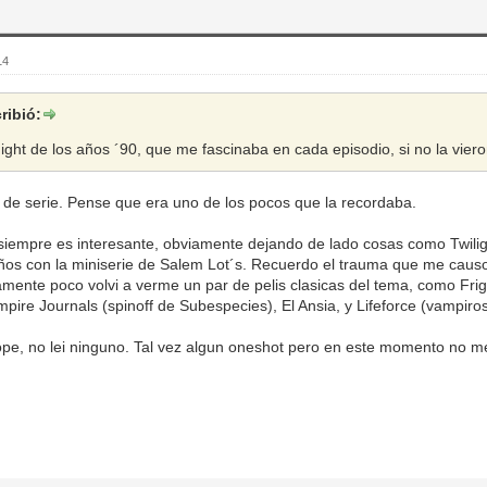
14
cribió:
ight de los años ´90, que me fascinaba en cada episodio, si no la vie
de serie. Pense que era uno de los pocos que la recordaba.
siempre es interesante, obviamente dejando de lado cosas como Twilig
años con la miniserie de Salem Lot´s. Recuerdo el trauma que me causo
amente poco volvi a verme un par de pelis clasicas del tema, como Fright 
pire Journals (spinoff de Subespecies), El Ansia, y Lifeforce (vampiros
e, no lei ninguno. Tal vez algun oneshot pero en este momento no me