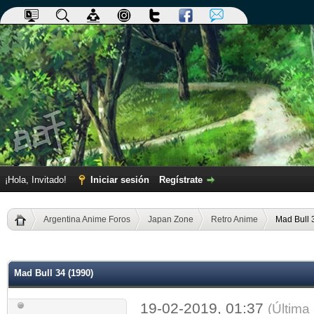
¡Hola, Invitado!
Iniciar sesión
Regístrate
Argentina Anime Foros
Japan Zone
Retro Anime
Mad Bull 
dia
Mad Bull 34 (1990)
19-02-2019, 01:37
(Última