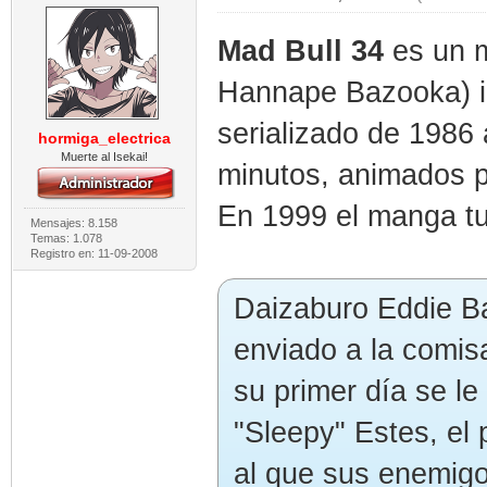
Mad Bull 34
es un 
Hannape Bazooka) i
serializado de 1986
hormiga_electrica
Muerte al Isekai!
minutos, animados p
En 1999 el manga t
Mensajes: 8.158
Temas: 1.078
Registro en: 11-09-2008
Daizaburo Eddie Ba
enviado a la comis
su primer día se l
"Sleepy" Estes, el 
al que sus enemigo