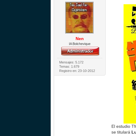
Nen
IA Bolchevique
Mensajes: 5.172
Temas: 1.679
Registro en: 23-10-2012
El estudio T
se titulará
L