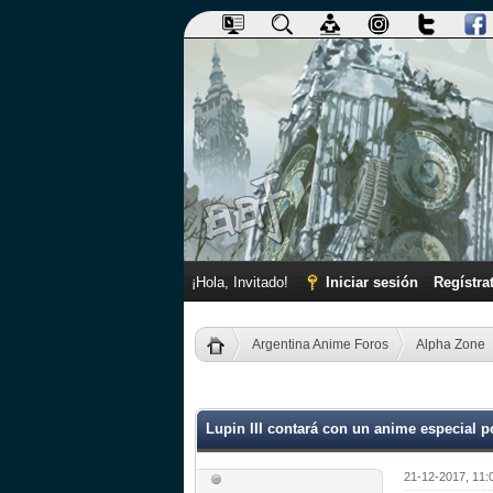
¡Hola, Invitado!
Iniciar sesión
Regístra
Argentina Anime Foros
Alpha Zone
0 voto(s) - 0 Media
1
2
3
4
5
Lupin III contará con un anime especial p
21-12-2017, 11: