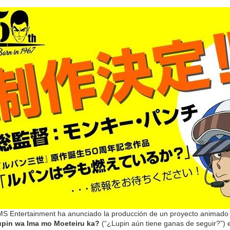
MS Entertainment ha anunciado la producción de un proyecto animado po
upin wa Ima mo Moeteiru ka?
(“¿Lupin aún tiene ganas de seguir?”) e