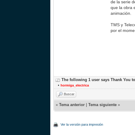
de la serie 
que la obra 
animación.
TMS y Teleco
por el momen
The following 1 user says Thank You t
•
hormiga_electrica
Buscar
«
Tema anterior
|
Tema siguiente
»
Ver la versión para impresión