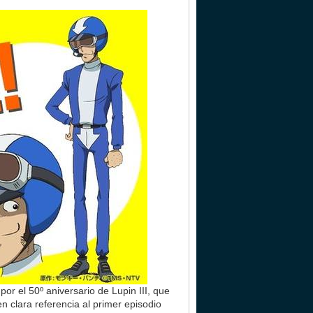
r el 50º aniversario de Lupin III, que
n clara referencia al primer episodio