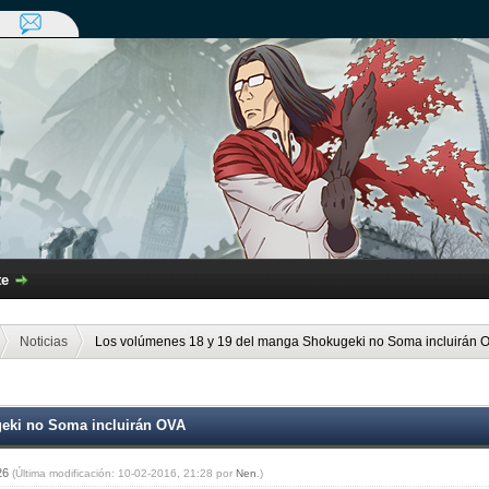
te
Noticias
Los volúmenes 18 y 19 del manga Shokugeki no Soma incluirán 
eki no Soma incluirán OVA
:26
(Última modificación: 10-02-2016, 21:28 por
Nen
.)