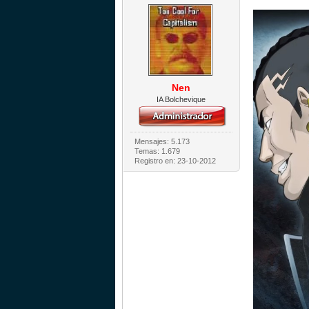
Nen
IA Bolchevique
Mensajes: 5.173
Temas: 1.679
Registro en: 23-10-2012