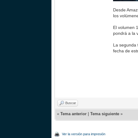
Desde Amazo
los volúmene
El volumen 1
pondrá a la v
La segunda 
fecha de est
Buscar
«
Tema anterior
|
Tema siguiente
»
Ver la versión para impresión