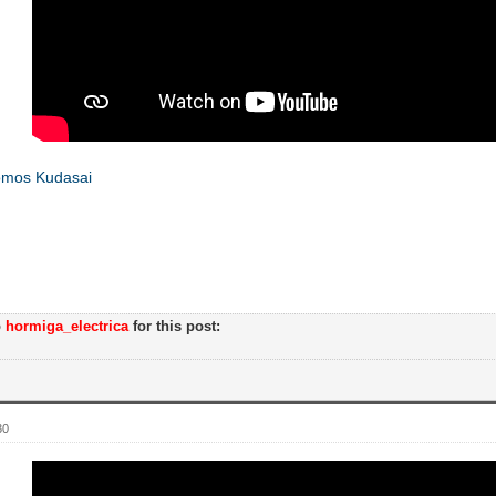
mos Kudasai
o
hormiga_electrica
for this post:
30