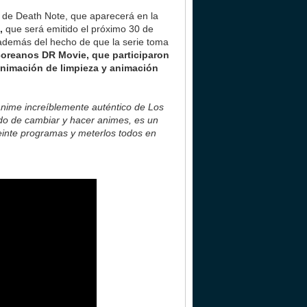
 de Death Note, que aparecerá en la
,
que será emitido el próximo 30 de
 además del hecho de que la serie toma
coreanos DR Movie, que participaron
 animación de limpieza y animación
nime increíblemente auténtico de Los
do de cambiar y hacer animes, es un
einte programas y meterlos todos en