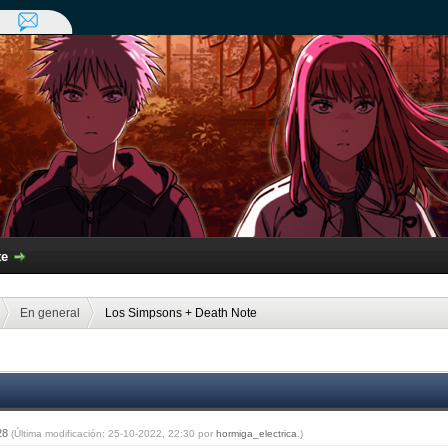
te
En general
Los Simpsons + Death Note
:28
(Última modificación: 25-10-2022, 22:30 por
hormiga_electrica
.)