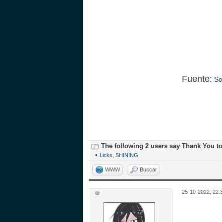
Fuente:
So
The following 2 users say Thank You t
•
Licks
,
SHINING
WWW
Buscar
25-10-2022, 22: