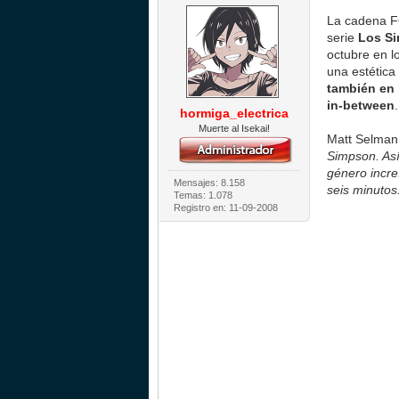
La cadena F
serie
Los S
octubre en l
una estétic
también en 
in-between
.
hormiga_electrica
Muerte al Isekai!
Matt Selman,
Simpson. Así
género incre
Mensajes: 8.158
seis minutos
Temas: 1.078
Registro en: 11-09-2008