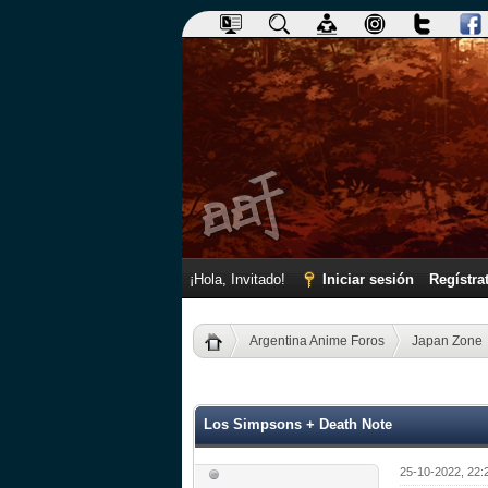
¡Hola, Invitado!
Iniciar sesión
Regístra
Argentina Anime Foros
Japan Zone
0 voto(s) - 0 Media
1
2
3
4
5
Los Simpsons + Death Note
25-10-2022, 22