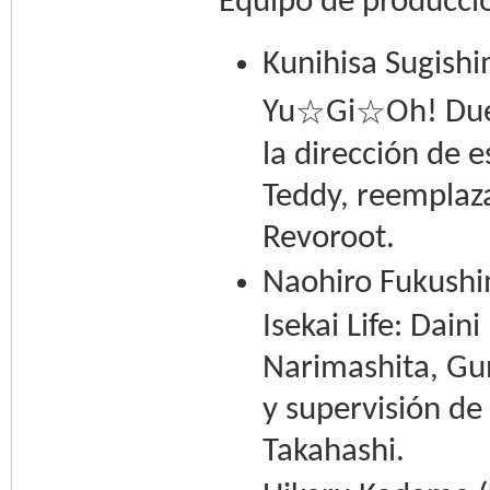
Equipo de producci
Kunihisa Sugish
☆
☆
Yu
Gi
Oh! Due
la dirección de 
Teddy, reemplaz
Revoroot.
Naohiro Fukushi
Isekai Life: Dain
Narimashita, Gun
y supervisión de
Takahashi.