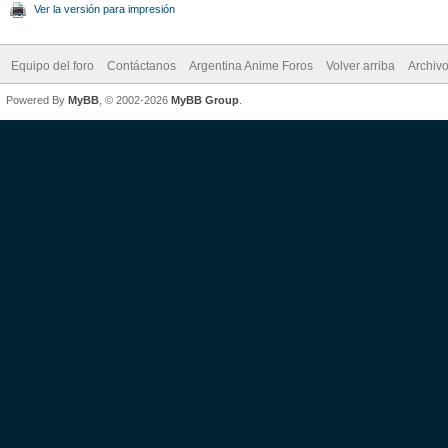
Ver la versión para impresión
Equipo del foro
Contáctanos
Argentina Anime Foros
Volver arriba
Archiv
Powered By
MyBB
, © 2002-2026
MyBB Group
.