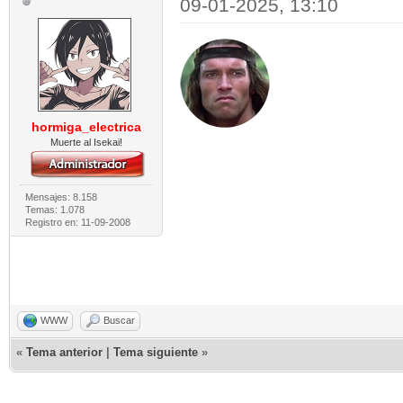
09-01-2025, 13:10
hormiga_electrica
Muerte al Isekai!
Mensajes: 8.158
Temas: 1.078
Registro en: 11-09-2008
WWW
Buscar
«
Tema anterior
|
Tema siguiente
»