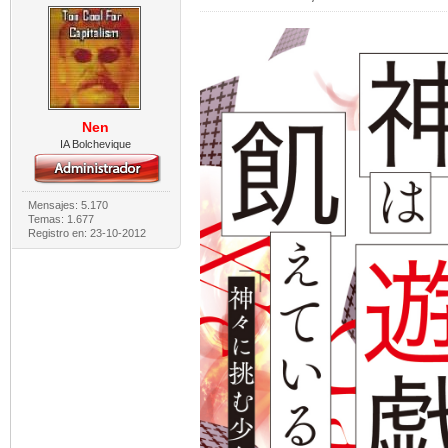
Nen
IA Bolchevique
Mensajes: 5.170
Temas: 1.677
Registro en: 23-10-2012