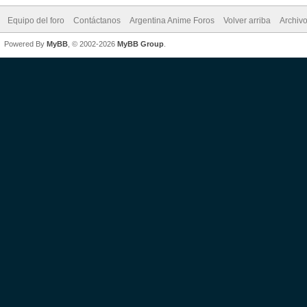
Equipo del foro
Contáctanos
Argentina Anime Foros
Volver arriba
Archiv
Powered By
MyBB
, © 2002-2026
MyBB Group
.