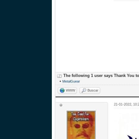
The following 1 user says Thank You t
•
MetalGuear
WWW
Buscar
21-01-2022, 10: