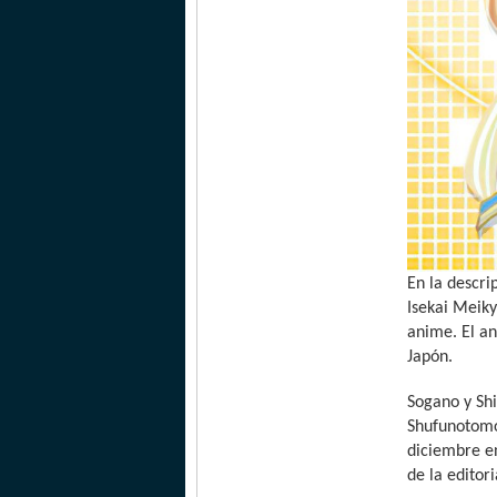
En la descri
Isekai Meik
anime. El an
Japón.
Sogano y Shi
Shufunotomo
diciembre e
de la edito