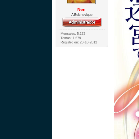
Nen
IA Bolchevique
Mensajes: 5.172
Temas: 1.679
Registro en: 23-10-2012