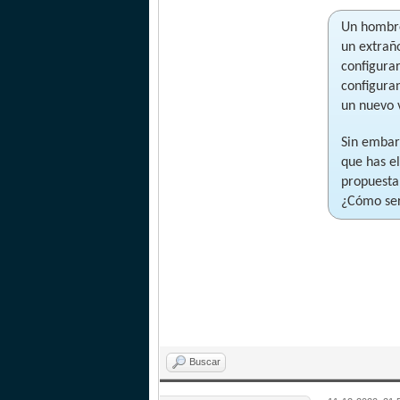
Un hombre
un extraño
configura
configura
un nuevo 
Sin embar
que has el
propuesta
¿Cómo ser
Buscar