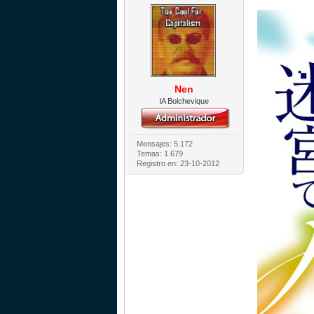
Nen
IA Bolchevique
Mensajes: 5.172
Temas: 1.679
Registro en: 23-10-2012