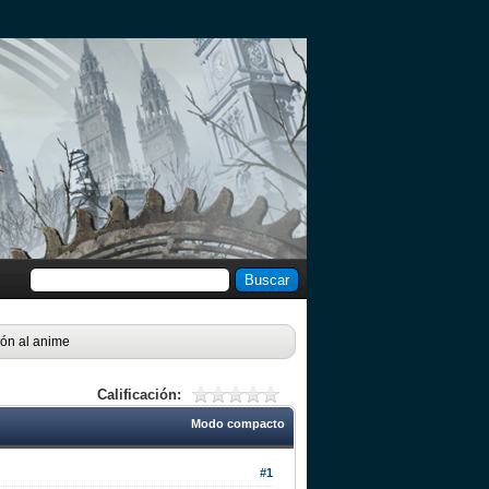
ión al anime
Calificación:
Modo compacto
#1