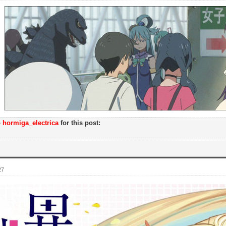
o
hormiga_electrica
for this post:
27