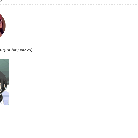
58
e que hay secxo)