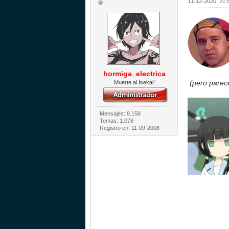
11-12-2020, 21:
hormiga_electrica
(pero parec
Muerte al Isekai!
Mensajes: 8.158
Temas: 1.078
Registro en: 11-09-2008