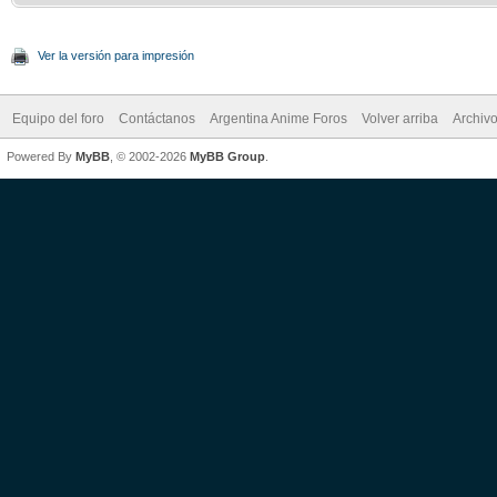
Ver la versión para impresión
Equipo del foro
Contáctanos
Argentina Anime Foros
Volver arriba
Archiv
Powered By
MyBB
, © 2002-2026
MyBB Group
.