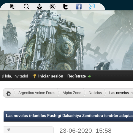
¡Hola, Invitado!
Iniciar sesión
Regístrate
Argentina Anime Foros
Alpha Zone
Noticias
Las novelas in
dia
Las novelas infantiles Fushigi Dakashiya Zenitendou tendrán adapta
23-06-2020, 15:58