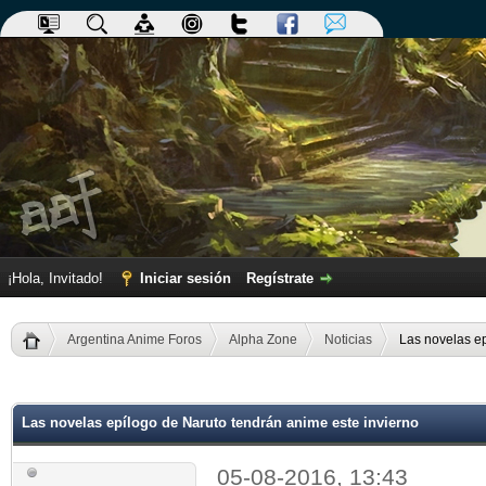
¡Hola, Invitado!
Iniciar sesión
Regístrate
Argentina Anime Foros
Alpha Zone
Noticias
Las novelas ep
dia
Las novelas epílogo de Naruto tendrán anime este invierno
05-08-2016, 13:43