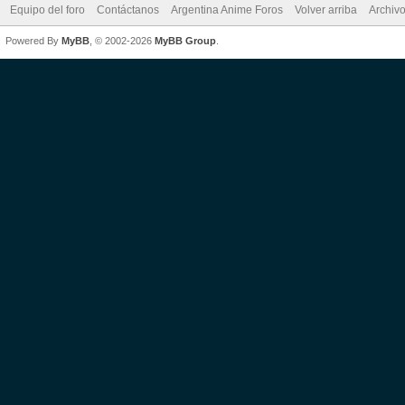
Equipo del foro
Contáctanos
Argentina Anime Foros
Volver arriba
Archiv
Powered By
MyBB
, © 2002-2026
MyBB Group
.