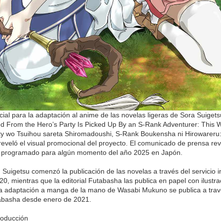
oficial para la adaptación al anime de las novelas ligeras de Sora Su
 From the Hero’s Party Is Picked Up By an S-Rank Adventurer: This W
ty wo Tsuihou sareta Shiromadoushi, S-Rank Boukensha ni Hirowareru
 reveló el visual promocional del proyecto. El comunicado de prensa rev
á programado para algún momento del año 2025 en Japón.
, Suigetsu comenzó la publicación de las novelas a través del servici
0, mientras que la editorial Futabasha las publica en papel con ilu
a adaptación a manga de la mano de Wasabi Mukuno se publica a travé
tabasha desde enero de 2021.
roducción