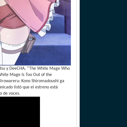
Suigetsu y DeeCHA, “The White Mage Who
White Mage Is Too Out of the
 Hirowareru: Kono Shiromadoushi ga
nicado listó que el estreno está
co de voces.