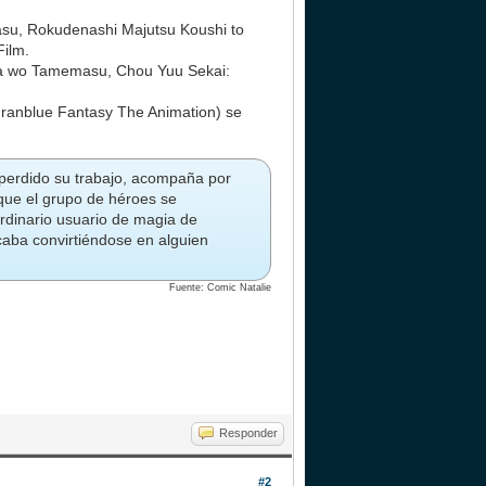
su, Rokudenashi Majutsu Koushi to
Film.
ka wo Tamemasu, Chou Yuu Sekai:
ranblue Fantasy The Animation) se
 perdido su trabajo, acompaña por
que el grupo de héroes se
ordinario usuario de magia de
caba convirtiéndose en alguien
Fuente: Comic Natalie
Responder
#2