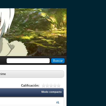
anime
Calificación:
Modo compacto
#1