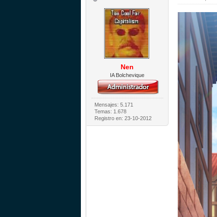
Nen
IA Bolchevique
Mensajes: 5.171
Temas: 1.678
Registro en: 23-10-2012