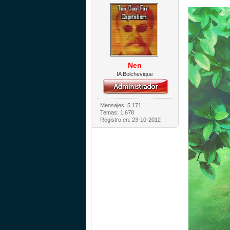
Nen
IA Bolchevique
Mensajes: 5.171
Temas: 1.678
Registro en: 23-10-2012