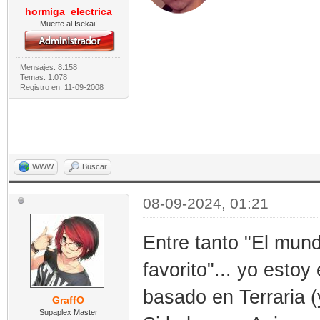
hormiga_electrica
Muerte al Isekai!
Mensajes: 8.158
Temas: 1.078
Registro en: 11-09-2008
WWW
Buscar
08-09-2024, 01:21
Entre tanto "El mund
favorito"... yo esto
basado en Terraria (y
GraffO
Supaplex Master