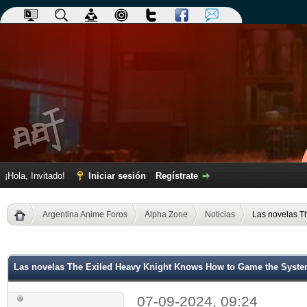
¡Hola, Invitado!
Iniciar sesión
Regístrate
Argentina Anime Foros
Alpha Zone
Noticias
Las novelas T
dia
Las novelas The Exiled Heavy Knight Knows How to Game the Syste
07-09-2024, 09:24