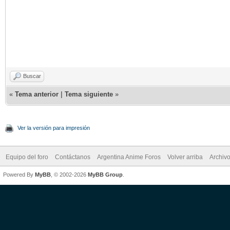
Buscar
«
Tema anterior
|
Tema siguiente
»
Ver la versión para impresión
Equipo del foro
Contáctanos
Argentina Anime Foros
Volver arriba
Archiv
Powered By
MyBB
, © 2002-2026
MyBB Group
.