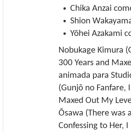
Chika Anzai como
Shion Wakayam
Yōhei Azakami c
Nobukage Kimura (Gr
300 Years and Maxe
animada para Studi
(Gunjō no Fanfare, I
Maxed Out My Level)
Ōsawa (There was a C
Confessing to Her, 