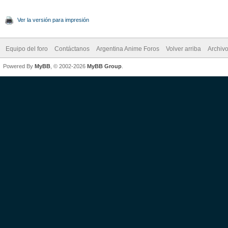
Ver la versión para impresión
Equipo del foro
Contáctanos
Argentina Anime Foros
Volver arriba
Archiv
Powered By
MyBB
, © 2002-2026
MyBB Group
.