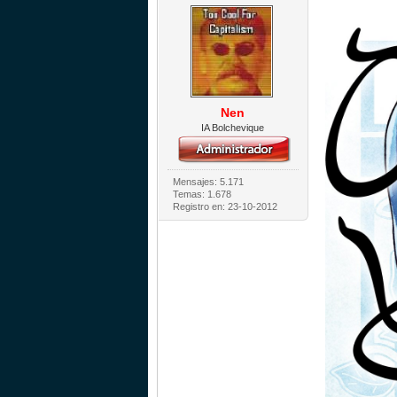
Nen
IA Bolchevique
Mensajes: 5.171
Temas: 1.678
Registro en: 23-10-2012