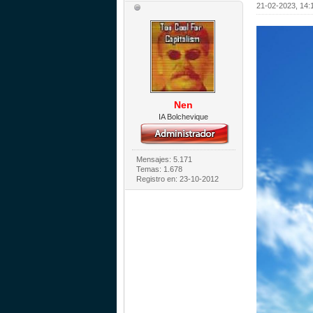
21-02-2023, 14:
Nen
IA Bolchevique
Mensajes: 5.171
Temas: 1.678
Registro en: 23-10-2012