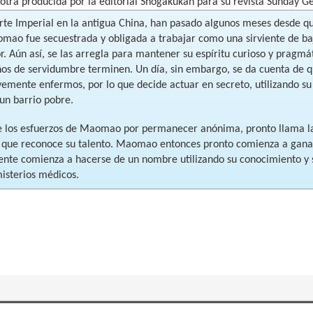
otra producida por la editorial Shogakukan para su revista Sunday G
rte Imperial en la antigua China, han pasado algunos meses desde q
ao fue secuestrada y obligada a trabajar como una sirviente de baj
. Aún así, se las arregla para mantener su espíritu curioso y pragmá
ños de servidumbre terminen. Un día, sin embargo, se da cuenta de 
vemente enfermos, por lo que decide actuar en secreto, utilizando s
 un barrio pobre.
e los esfuerzos de Maomao por permanecer anónima, pronto llama la 
e que reconoce su talento. Maomao entonces pronto comienza a ganar
nte comienza a hacerse de un nombre utilizando su conocimiento y 
misterios médicos.