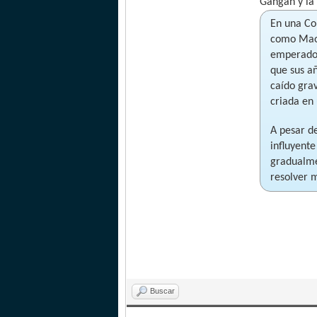
Gangan y la 
En una Co
como Maom
emperador
que sus a
caído gra
criada en
A pesar d
influyent
gradualme
resolver 
Buscar