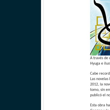
A través de 
Hyuga e ilus
Cabe recorda
Las novelas 
2012, la nov
tomo, sin em
publicó el 
Esta obra ha