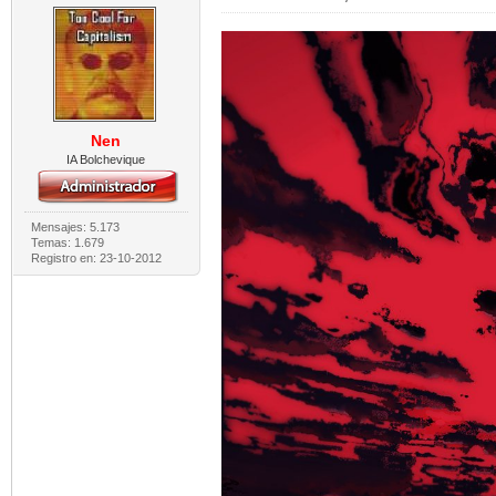
Nen
IA Bolchevique
Mensajes: 5.173
Temas: 1.679
Registro en: 23-10-2012