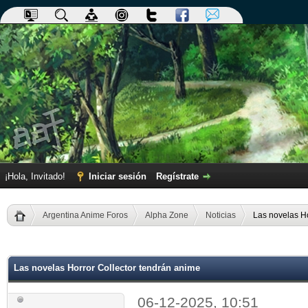
¡Hola, Invitado!
Iniciar sesión
Regístrate
Argentina Anime Foros
Alpha Zone
Noticias
Las novelas Ho
dia
Las novelas Horror Collector tendrán anime
06-12-2025, 10:51