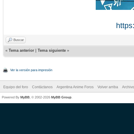
https
Buscar
«
Tema anterior
|
Tema siguiente
»
Ver la versión para impresión
Equipo del foro
Contáctanos
Argentina Anime Foros
Volver arriba
Archiv
Powered By
MyBB
, © 2002-2026
MyBB Group
.