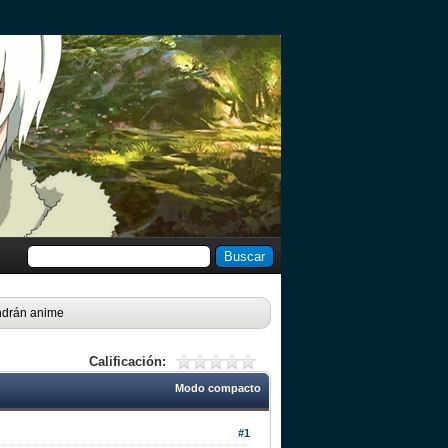
endrán anime
Calificación:
Modo compacto
#1