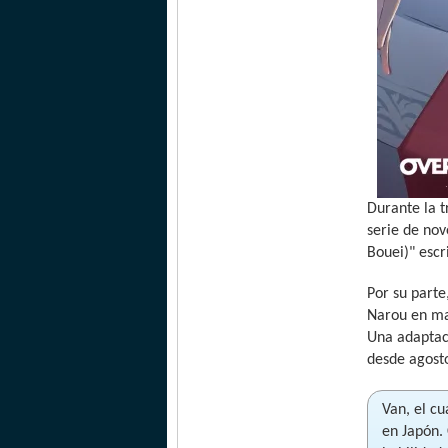
Durante la t
serie de nov
Bouei)" escr
Por su parte
Narou en may
Una adaptac
desde agost
Van, el c
en Japón. 