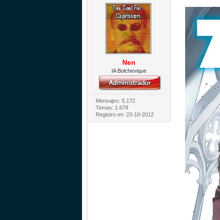
Nen
IA Bolchevique
Mensajes: 5.172
Temas: 1.679
Registro en: 23-10-2012