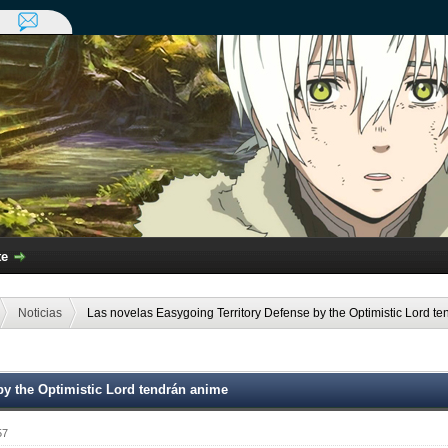
te
Noticias
Las novelas Easygoing Territory Defense by the Optimistic Lord t
by the Optimistic Lord tendrán anime
57