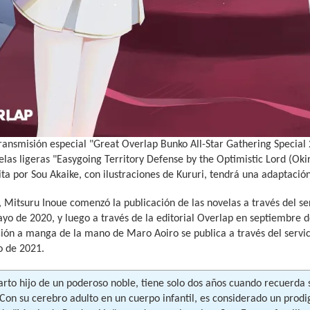
ransmisión especial "Great Overlap Bunko All-Star Gathering Special 
elas ligeras "Easygoing Territory Defense by the Optimistic Lord (Ok
ita por Sou Akaike, con ilustraciones de Kururi, tendrá una adaptación
, Mitsuru Inoue comenzó la publicación de las novelas a través del s
o de 2020, y luego a través de la editorial Overlap en septiembre de
ión a manga de la mano de Maro Aoiro se publica a través del servi
o de 2021.
uarto hijo de un poderoso noble, tiene solo dos años cuando recuerda
Con su cerebro adulto en un cuerpo infantil, es considerado un prodi