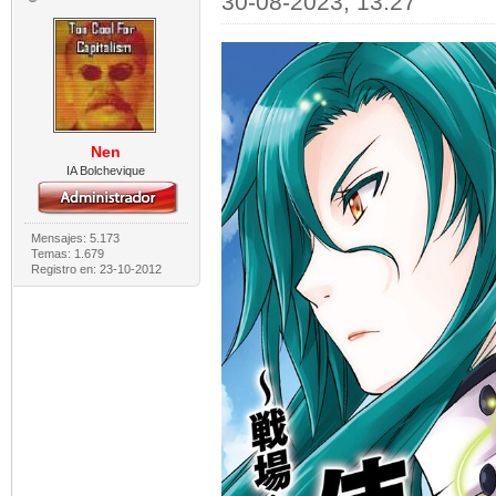
30-08-2023, 13:27
Nen
IA Bolchevique
Mensajes: 5.173
Temas: 1.679
Registro en: 23-10-2012