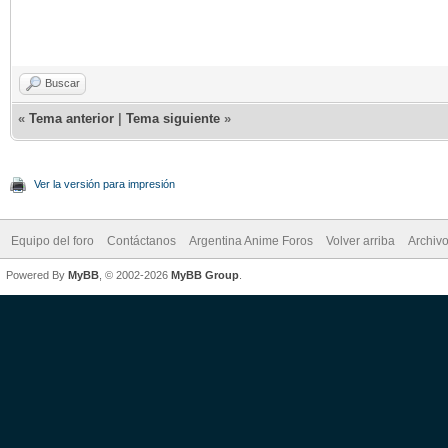
Buscar
«
Tema anterior
|
Tema siguiente
»
Ver la versión para impresión
Equipo del foro
Contáctanos
Argentina Anime Foros
Volver arriba
Archiv
Powered By
MyBB
, © 2002-2026
MyBB Group
.