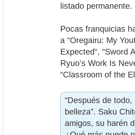
listado permanente.
Pocas franquicias h
a “Oregairu: My Yo
Expected“, “Sword Ar
Ryuo’s Work Is Nev
“Classroom of the Eli
“Después de todo, 
belleza”. Saku Chit
amigos, su harén d
¿Qué más puede p