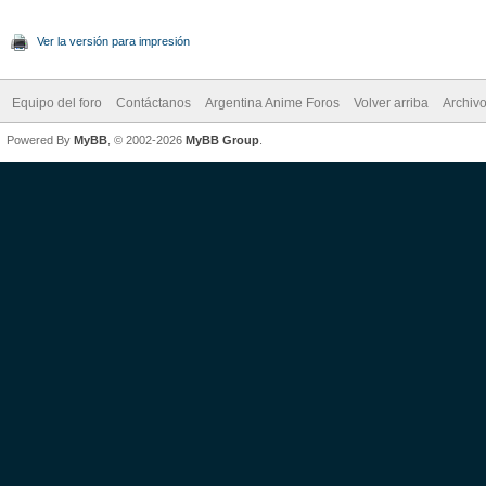
Ver la versión para impresión
Equipo del foro
Contáctanos
Argentina Anime Foros
Volver arriba
Archiv
Powered By
MyBB
, © 2002-2026
MyBB Group
.