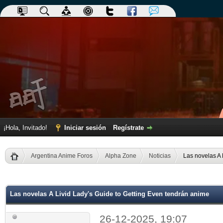
¡Hola, Invitado!
Iniciar sesión
Regístrate
Argentina Anime Foros
Alpha Zone
Noticias
Las novelas A 
dia
Las novelas A Livid Lady's Guide to Getting Even tendrán anime
26-12-2025, 19:07