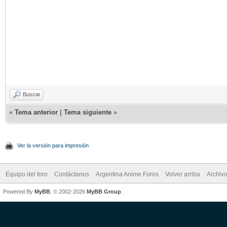
Buscar
«
Tema anterior
|
Tema siguiente
»
Ver la versión para impresión
Equipo del foro
Contáctanos
Argentina Anime Foros
Volver arriba
Archiv
Powered By
MyBB
, © 2002-2026
MyBB Group
.