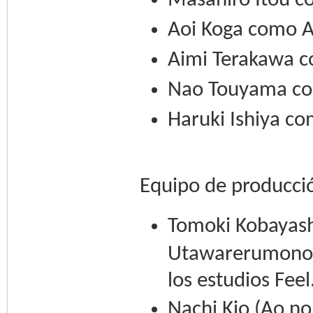
Masahiro Itou c
Aoi Koga como A
Aimi Terakawa 
Nao Touyama co
Haruki Ishiya co
Equipo de producci
Tomoki Kobayashi
Utawarerumono) 
los estudios Feel
Nachi Kio (Ao no