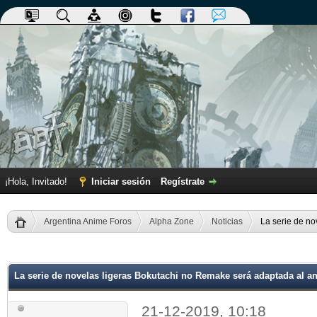
¡Hola, Invitado!
Iniciar sesión
Regístrate
Argentina Anime Foros
Alpha Zone
Noticias
La serie de n
dia
La serie de novelas ligeras Bokutachi no Remake será adaptada al a
21-12-2019, 10:18