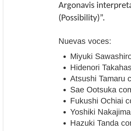
Argonavis interpret
(Possibility)”.
Nuevas voces:
Miyuki Sawashir
Hidenori Takaha
Atsushi Tamaru 
Sae Ootsuka com
Fukushi Ochiai 
Yoshiki Nakajim
Hazuki Tanda co