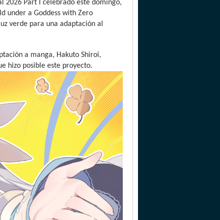
al 2026 Part I celebrado este domingo,
rld under a Goddess with Zero
luz verde para una adaptación al
daptación a manga, Hakuto Shiroi,
e hizo posible este proyecto.