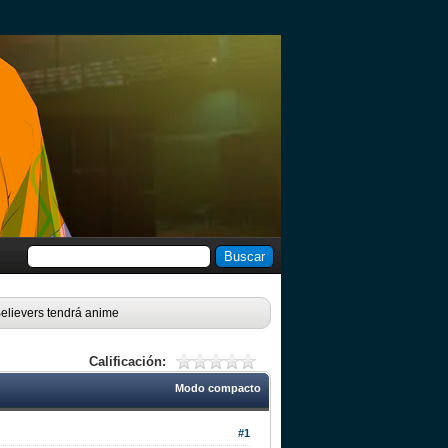
Believers tendrá anime
Calificación:
Modo compacto
#1