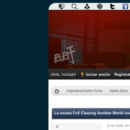
¡Hola, Invitado!
Iniciar sesión
Regístra
Argentina Anime Foros
Alpha Zone
0 voto(s) - 0 Media
1
2
3
4
5
La novela Full Clearing Another World un
12-01-2026, 21: