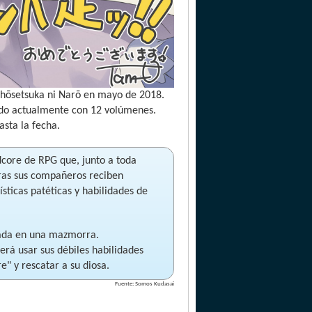
o Shōsetsuka ni Narō en mayo de 2018.
ndo actualmente con 12 volúmenes.
sta la fecha.
dcore de RPG que, junto a toda
tras sus compañeros reciben
ísticas patéticas y habilidades de
pada en una mazmorra.
rá usar sus débiles habilidades
" y rescatar a su diosa.
Fuente: Somos Kudasai