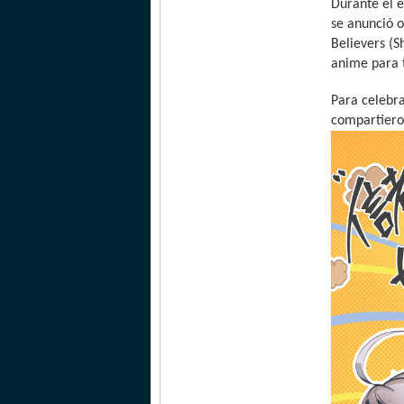
Durante el e
se anunció o
Believers (S
anime para t
Para celebra
compartieron