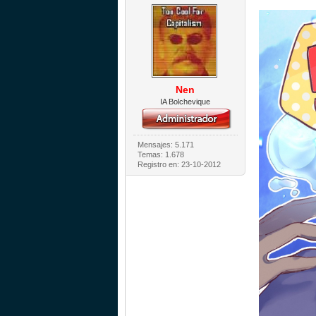
Nen
IA Bolchevique
Mensajes: 5.171
Temas: 1.678
Registro en: 23-10-2012