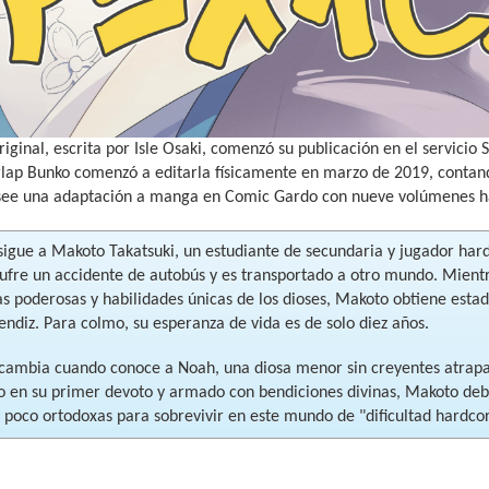
original, escrita por Isle Osaki, comenzó su publicación en el servici
erlap Bunko comenzó a editarla físicamente en marzo de 2019, conta
ee una adaptación a manga en Comic Gardo con nueve volúmenes ha
sigue a Makoto Takatsuki, un estudiante de secundaria y jugador har
 sufre un accidente de autobús y es transportado a otro mundo. Mien
as poderosas y habilidades únicas de los dioses, Makoto obtiene estad
ndiz. Para colmo, su esperanza de vida es de solo diez años.
 cambia cuando conoce a Noah, una diosa menor sin creyentes atra
o en su primer devoto y armado con bendiciones divinas, Makoto debe
 poco ortodoxas para sobrevivir en este mundo de "dificultad hardcore