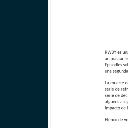
RWBY es una
animación es
Episodios su
una segunda
La muerte d
serie de ret
serie de dec
algunos ase
impacto de l
Elenco de v