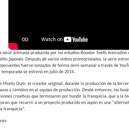
 serie animada producida por los estudios Rooster Teeth Animation e
tilo japonés. Después de varios videos promocionales, la serie estre
bsecuentes fueron lanzados de forma semi-semanal a través de YouTu
 temporada se estrenó en julio de 2014.
e Monty Oum, el creador original, durante la producción de la terce
rasos y cambios en el equipo de producción. Desde entonces, los fan
isiones creativas que terminaron por hundir la franquicia, que a la 
guran que recurrir a un proyecto producido en Japón es una “alterna
a franquicia“.
oces