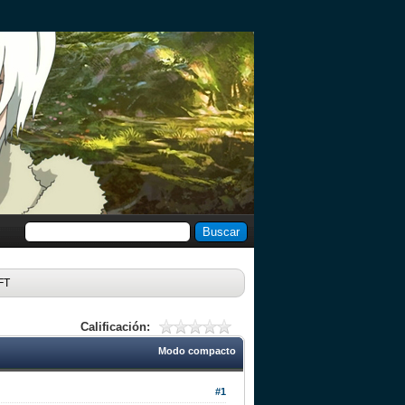
FT
Calificación:
Modo compacto
#1