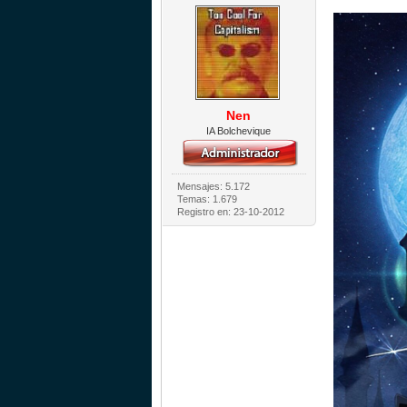
Nen
IA Bolchevique
Mensajes: 5.172
Temas: 1.679
Registro en: 23-10-2012