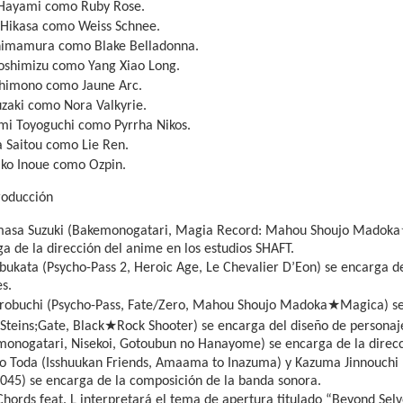
 Hayami como Ruby Rose.
 Hikasa como Weiss Schnee.
himamura como Blake Belladonna.
oshimizu como Yang Xiao Long.
Shimono como Jaune Arc.
uzaki como Nora Valkyrie.
i Toyoguchi como Pyrrha Nikos.
 Saitou como Lie Ren.
iko Inoue como Ozpin.
roducción
masa Suzuki (Bakemonogatari, Magia Record: Mahou Shoujo Madoka
a de la dirección del anime en los estudios SHAFT.
ukata (Psycho-Pass 2, Heroic Age, Le Chevalier D’Eon) se encarga de 
s.
★
robuchi (Psycho-Pass, Fate/Zero, Mahou Shoujo Madoka
Magica) se
★
Steins;Gate, Black
Rock Shooter) se encarga del diseño de persona
monogatari, Nisekoi, Gotoubun no Hanayome) se encarga de la direcc
 Toda (Isshuukan Friends, Amaama to Inazuma) y Kazuma Jinnouchi (S
045) se encarga de la composición de la banda sonora.
hords feat. L interpretará el tema de apertura titulado “Beyond Sel