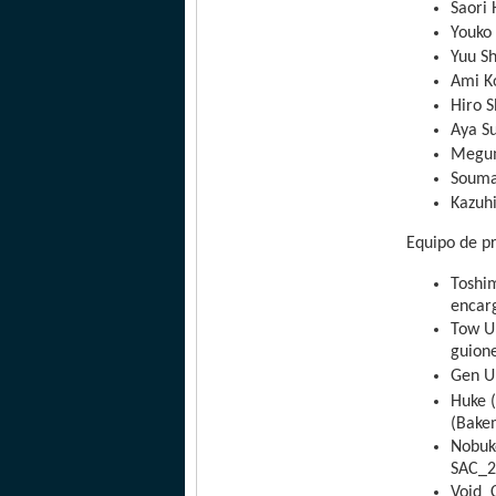
Saori
Youko
Yuu S
Ami K
Hiro 
Aya S
Megum
Souma
Kazuh
Equipo de p
Toshi
encarg
Tow Ub
guione
Gen U
Huke (
(Bake
Nobuko
SAC_2
Void_C