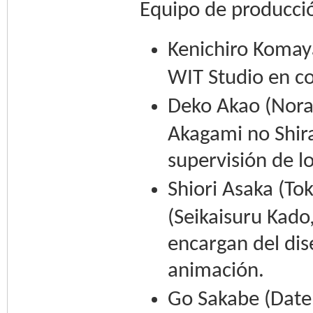
Equipo de producci
Kenichiro Komaya
WIT Studio en co
Deko Akao (Nor
Akagami no Shira
supervisión de l
Shiori Asaka (To
(Seikaisuru Kado
encargan del dis
animación.
Go Sakabe (Date 