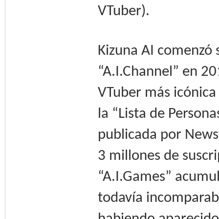
VTuber).
Kizuna AI comenzó s
“A.I.Channel” en 20
VTuber más icónica 
la “Lista de Person
publicada por Newsw
3 millones de suscr
“A.I.Games” acumula
todavía incomparab