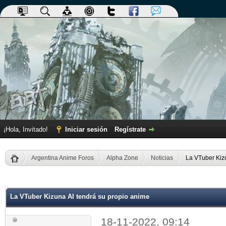
¡Hola, Invitado!
Iniciar sesión
Regístrate
Argentina Anime Foros
Alpha Zone
Noticias
La VTuber Kizu
dia
La VTuber Kizuna AI tendrá su propio anime
18-11-2022, 09:14