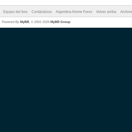
Equipo del foro
Contáctanos
Argentina Anime Foros
Volver arriba
Archiv
Powered By
MyBB
, © 2002-2026
MyBB Group
.