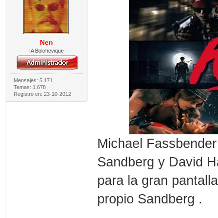
Nen
IA Bolchevique
Mensajes: 5.171
Temas: 1.678
Registro en: 23-10-2012
Michael Fassbender
Sandberg y David Has
para la gran pantall
propio Sandberg .