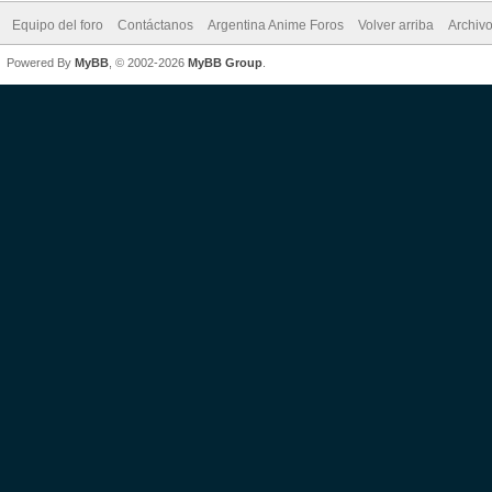
Equipo del foro
Contáctanos
Argentina Anime Foros
Volver arriba
Archiv
Powered By
MyBB
, © 2002-2026
MyBB Group
.