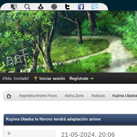
¡Hola, Invitado!
Iniciar sesión
Regístrate
Argentina Anime Foros
Alpha Zone
Noticias
Kujima Utaeba
dia
Kujima Utaeba Ie Hororo tendrá adaptación anime
21-05-2024, 20:06