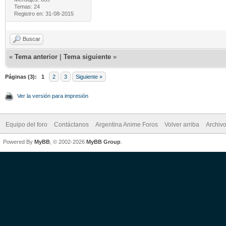
Temas: 24
Registro en: 31-08-2015
Buscar
«
Tema anterior
|
Tema siguiente
»
Páginas (3):
1
2
3
Siguiente »
Ver la versión para impresión
Equipo del foro
Contáctanos
Argentina Anime Foros
Volver arriba
Archiv
Powered By
MyBB
, © 2002-2026
MyBB Group
.