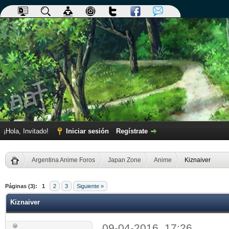
¡Hola, Invitado!
Iniciar sesión
Regístrate
Argentina Anime Foros
Japan Zone
Anime
Kiznaiver
dia
Páginas (3):
1
2
3
Siguiente »
Kiznaiver
09-04-2016, 17:26