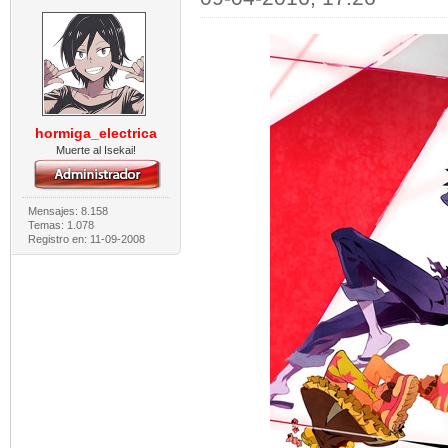
hormiga_electrica
Muerte al Isekai!
Mensajes: 8.158
Temas: 1.078
Registro en: 11-09-2008