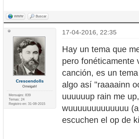
WWW
Buscar
17-04-2016, 22:35
Hay un tema que me 
pero fonéticamente v
canción, es un tema
Crescendolls
algo así "raaaainn 
Omeigah!
uuuuuup rain me up, i
Mensajes: 839
Temas: 24
Registro en: 31-08-2015
wuuuuuuuuuuuuu (ag
escuchen el op de ki