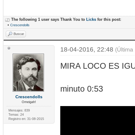
The following 1 user says Thank You to
Licks
for this post:
•
Crescendolls
Buscar
18-04-2016, 22:48
(Última
MIRA LOCO ES IGU
minuto 0:53
Crescendolls
Omeigah!
Mensajes: 839
Temas: 24
Registro en: 31-08-2015