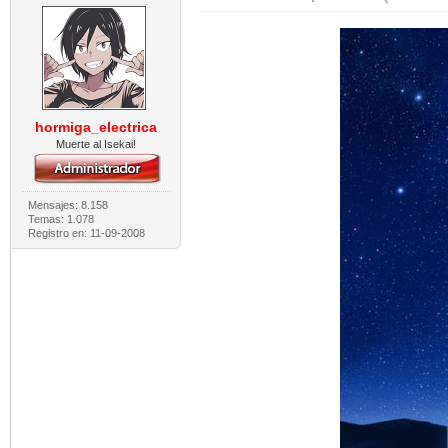
hormiga_electrica
Muerte al Isekai!
Mensajes: 8.158
Temas: 1.078
Registro en: 11-09-2008