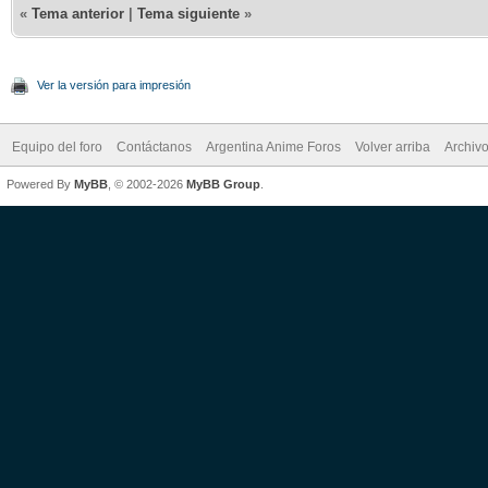
«
Tema anterior
|
Tema siguiente
»
Ver la versión para impresión
Equipo del foro
Contáctanos
Argentina Anime Foros
Volver arriba
Archiv
Powered By
MyBB
, © 2002-2026
MyBB Group
.