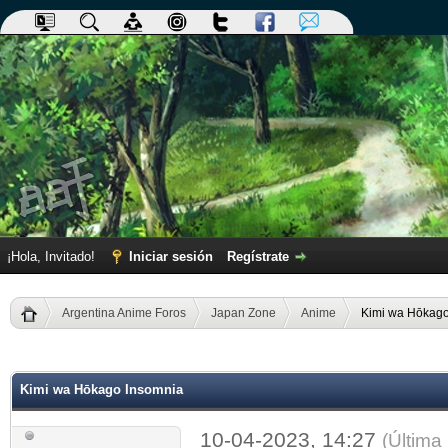
¡Hola, Invitado!
Iniciar sesión
Regístrate
Argentina Anime Foros
Japan Zone
Anime
Kimi wa Hōkago
dia
Kimi wa Hōkago Insomnia
10-04-2023, 14:27
(Última