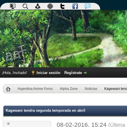
¡Hola, Invitado!
Iniciar sesión
Regístrate
Argentina Anime Foros
Alpha Zone
Noticias
Kagewani tend
dia
Kagewani tendra segunda temporada en abril
08-02-2016, 15:24
(Última