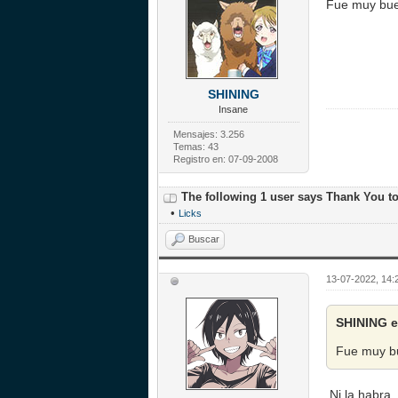
Fue muy buen
SHINING
Insane
Mensajes: 3.256
Temas: 43
Registro en: 07-09-2008
The following 1 user says Thank You t
•
Licks
Buscar
13-07-2022, 14
SHINING e
Fue muy bu
Ni la habra.