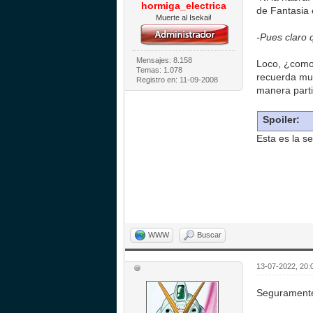
hormiga_electrica
de Fantasia 
Muerte al Isekai!
-Pues claro 
Mensajes: 8.158
Loco, ¿como
Temas: 1.078
recuerda muc
Registro en: 11-09-2008
manera parti
Spoiler:
Esta es la 
WWW
Buscar
13-07-2022, 20:
Seguramente 