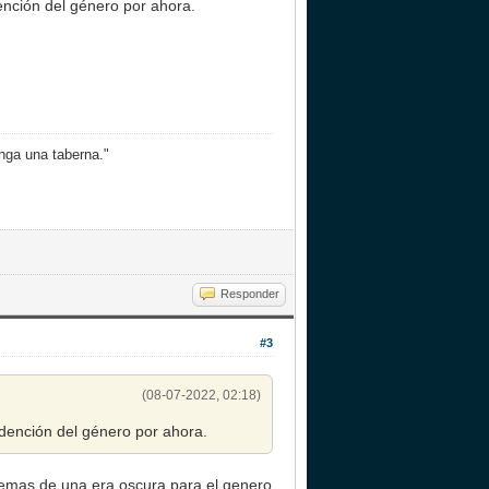
ención del género por ahora.
nga una taberna."
Responder
#3
(08-07-2022, 02:18)
edención del género por ahora.
ademas de una era oscura para el genero