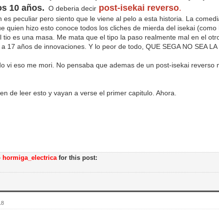
os 10 años.
post-isekai reverso
.
O deberia decir
 es peculiar pero siento que le viene al pelo a esta historia. La comed
e quien hizo esto conoce todos los cliches de mierda del isekai (como 
El tio es una masa. Me mata que el tipo la paso realmente mal en el ot
 a 17 años de innovaciones. Y lo peor de todo, QUE SEGA NO SEA
o vi eso me mori. No pensaba que ademas de un post-isekai reverso m
jen de leer esto y vayan a verse el primer capitulo. Ahora.
o
hormiga_electrica
for this post:
18