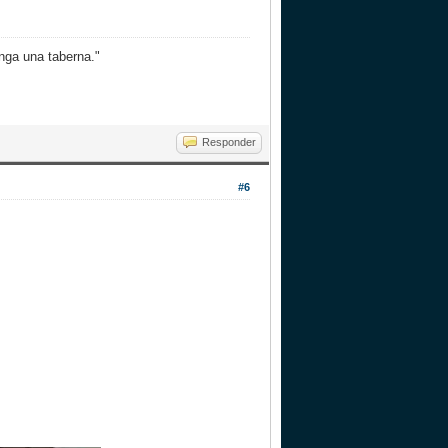
nga una taberna."
Responder
#6