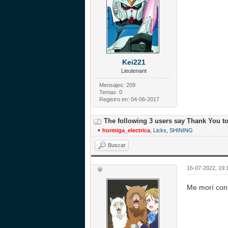
Kei221
Lieutenant
Mensajes: 209
Temas: 0
Registro en: 04-06-2017
The following 3 users say Thank You t
•
hormiga_electrica
,
Licks
,
SHINING
Buscar
16-07-2022, 19:
Me morí con 