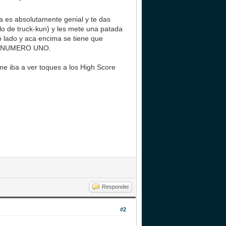
ia es absolutamente genial y te das
lo de truck-kun) y les mete una patada
ro lado y aca encima se tiene que
 LA NUMERO UNO.
e iba a ver toques a los High Score
Responder
#2