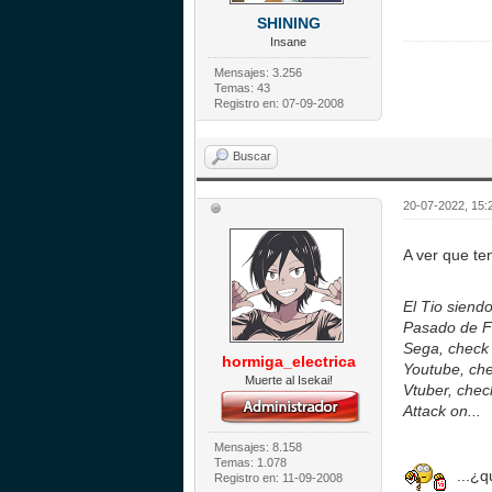
SHINING
Insane
Mensajes: 3.256
Temas: 43
Registro en: 07-09-2008
Buscar
20-07-2022, 15
A ver que te
El Tio siend
Pasado de F
Sega, check
hormiga_electrica
Youtube, ch
Muerte al Isekai!
Vtuber, chec
Attack on...
Mensajes: 8.158
Temas: 1.078
...¿q
Registro en: 11-09-2008