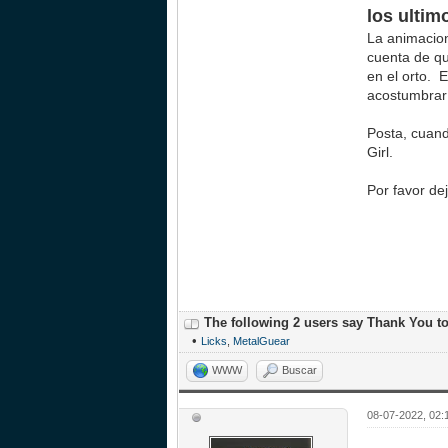
los ultim
La animacion
cuenta de qu
en el orto. 
acostumbrar
Posta, cuand
Girl.
Por favor de
The following 2 users say Thank You t
•
Licks
,
MetalGuear
WWW
Buscar
08-07-2022, 02: