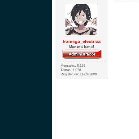
hormiga_electrica
Muerte al Isekai!
Mensajes: 8.158
Temas: 1.078
Registro en: 11-09-2008