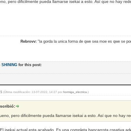
o, pero dificilmente pueda llamarse isekai a esto. Así que no hay red
Rebrovv:
"la gorda la unica forma de qwe sea moe es qwe se po
o
SHINING
for this post:
:21
(Última modificación: 13-07-2022, 14:27 por
hormiga_electrica
.)
scribió:
eno, pero dificilmente pueda llamarse isekai a esto. Así que no hay r
 El isekai actual esta acabado. Es una completa bancarrota creativa 