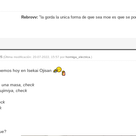
Rebrovv:
"la gorda la unica forma de qwe sea moe es qwe se po
:26
(Última modificación: 20-07-2022, 15:57 por
hormiga_electrica
.)
nemos hoy en Isekai Ojisan
o una masa, check
ujimiya, check
eck
k
ue?