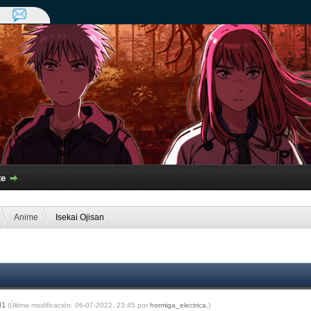
te
Anime
Isekai Ojisan
:41
(Última modificación: 06-07-2022, 23:45 por
hormiga_electrica
.)