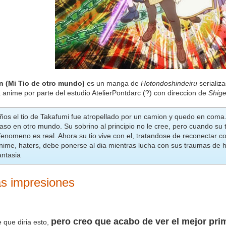
an (Mi Tio de otro mundo)
es un manga de
Hotondoshindeiru
serializ
 anime por parte del estudio AtelierPontdarc (?) con direccion de
Shige
os el tio de Takafumi fue atropellado por un camion y quedo en coma.
aso en otro mundo. Su sobrino al principio no le cree, pero cuando su t
fenomeno es real. Ahora su tio vive con el, tratandose de reconectar co
anime, haters, debe ponerse al dia mientras lucha con sus traumas de 
antasia
s impresiones
pero creo que acabo de ver el mejor pri
 que diria esto,