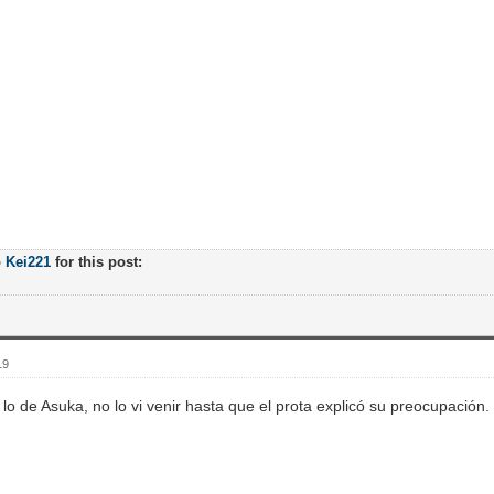
o
Kei221
for this post:
19
lo de Asuka, no lo vi venir hasta que el prota explicó su preocupación.