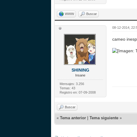
WWW
Buscar
08-12-2014, 22:
cameo ines
SHINING
Insane
Mensajes: 3.256
Temas: 43
Registro en: 07-09-2008
Buscar
«
Tema anterior
|
Tema siguiente
»