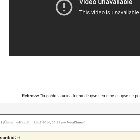
Rebrovv:
"la gorda la unica forma de qwe sea moe es qwe se po
31
(Última modificación: 21-11-2014, 00:32 por
MetalGuear
.)
scribió: