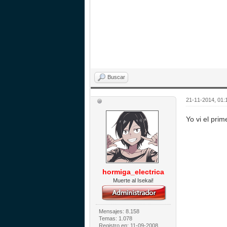
Buscar
21-11-2014, 01:
Yo vi el pri
hormiga_electrica
Muerte al Isekai!
Mensajes: 8.158
Temas: 1.078
Registro en: 11-09-2008