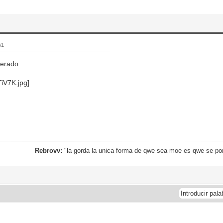
51
perado
Rebrovv:
"la gorda la unica forma de qwe sea moe es qwe se po