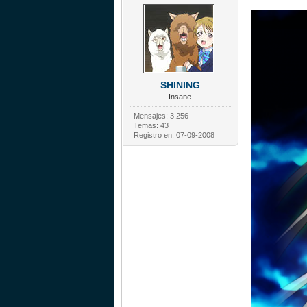
SHINING
Insane
Mensajes: 3.256
Temas: 43
Registro en: 07-09-2008