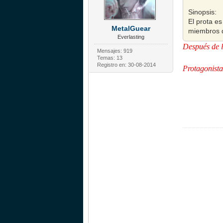
Sinopsis:
El prota es
MetalGuear
miembros d
Everlasting
Después de le
Mensajes: 919
Temas: 13
Registro en: 30-08-2014
Protagonista 