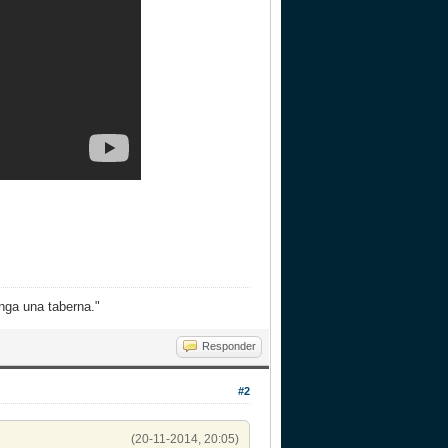
nga una taberna."
Responder
#2
(20-11-2014, 20:05)