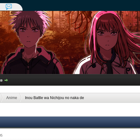
te
Anime
Inou Battle wa Nichijou no naka de
05