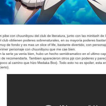
n pibe con chuunibyou del club de literatura, junto con las minitash de 
 club obtienen poderes sobrenaturales, en su mayoria poderes bastan
muy de fondo y es mas un slice of life, bastante divertido, con persona
primer personaje con chuunibyou que me cae bien.
en la serie ya venia bien, hubo un hecho semidramatico en el ultimo ca
 de recomendarla. Tambien aparecieron otros pjs con poderes y parec
poco al camino que hizo Medaka Box). Todo esto no es spoiler, esta en
ierto).