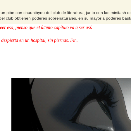
 un pibe con chuunibyou del club de literatura, junto con las minitash d
el club obtienen poderes sobrenaturales, en su mayoria poderes bast
er eso, pienso que el último capítulo va a ser así:
despierta en un hospital, sin piernas. Fin.