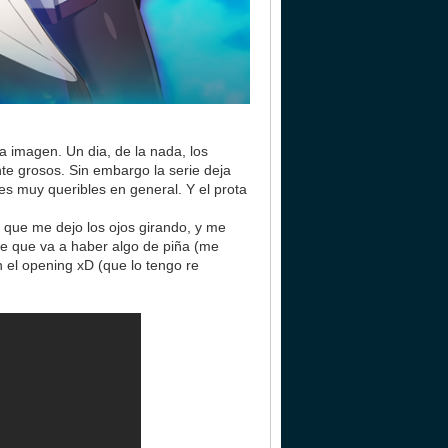
la imagen. Un dia, de la nada, los
te grosos. Sin embargo la serie deja
jes muy queribles en general. Y el prota
p que me dejo los ojos girando, y me
e que va a haber algo de piña (me
 el opening xD (que lo tengo re