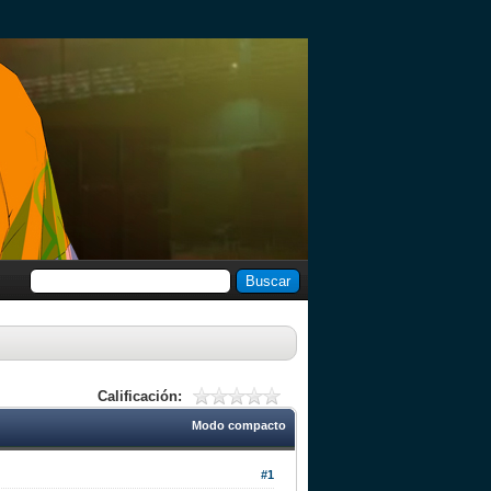
Calificación:
Modo compacto
#1