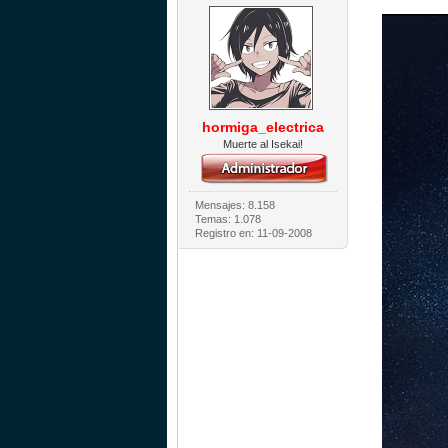
hormiga_electrica
Muerte al Isekai!
Mensajes: 8.158
Temas: 1.078
Registro en: 11-09-2008