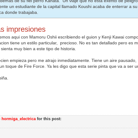
demas de su fiel perro Kanata. Un viaje que no esta exento de peligro
ente un estudiante de la capital llamado Koushi acaba de enterrar a s
ica donde trabajaba.
s impresiones
enemos aqui con Mamoru Oshii escribiendo el guion y Kenji Kawai comp
acion tiene un estilo particular, precioso. No es tan detallado pero es m
sienta muy bien a este tipo de historia.
recien empieza pero me atrajo inmediatamente. Tiene un aire pausado,
un toque de Fire Force. Ya les digo que esta serie pinta que va a ser u
piña.
o
hormiga_electrica
for this post: