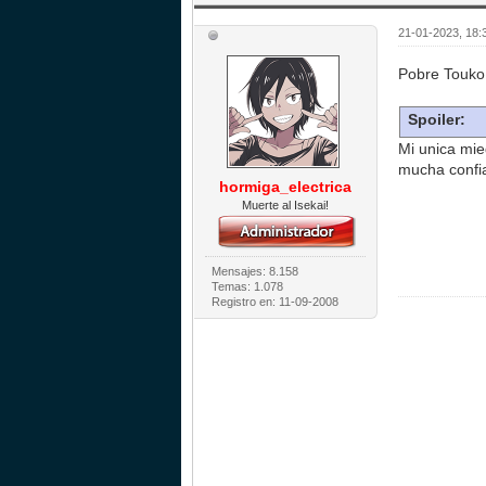
21-01-2023, 18:
Pobre Touko
Spoiler:
Mi unica mie
mucha confia
hormiga_electrica
Muerte al Isekai!
Mensajes: 8.158
Temas: 1.078
Registro en: 11-09-2008