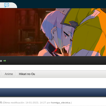
te
Anime
Hikari no Ou
:26
(Última modificación: 14-01-2023, 14:27 por
hormiga_electrica
.)