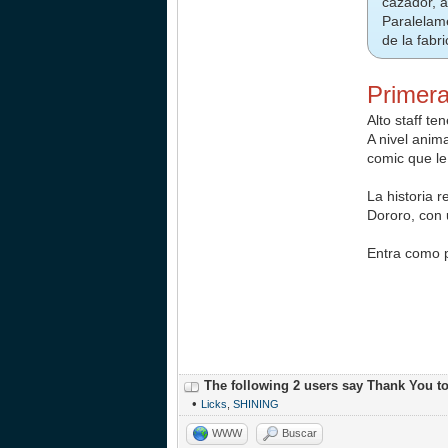
cazador, a
Paralelam
de la fabr
Primera
Alto staff t
A nivel anim
comic que le 
La historia 
Dororo, con 
Entra como 
The following 2 users say Thank You t
•
Licks
,
SHINING
WWW
Buscar