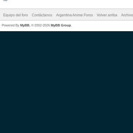
Equipo del foro
Contáctanos
Argentina Anime Foros
Volver arriba
Archiv
Powered By
MyBB
, © 2002-2026
MyBB Group
.