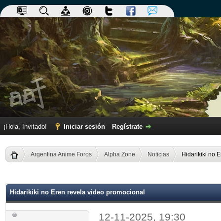
¡Hola, Invitado!
Iniciar sesión
Regístrate
Argentina Anime Foros
Alpha Zone
Noticias
Hidarikiki no 
dia
Hidarikiki no Eren revela video promocional
12-11-2025, 19:30