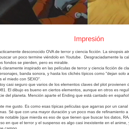
Impresión
ácticamente desconocido OVA de terror y ciencia ficción. La sinopsis at
buscar un poco termine viéndolo en Youtube. Desgraciadamente la cal
los fondos se pierden, pero es mirable.
 claramente inspirado en las películas de terror y ciencia ficción de clas
personajes, banda sonora, y hasta los clichés típicos como "dejan solo
 el miedo con SEXO".
oy casi seguro que varios de los elementos claves del plot provienen 
981. El dibujo es bueno en ciertos elementos, aunque en otros es regul
icie del planeta. Mención aparte el Ending que está cantado en español
e me gusto. Es como esas típicas películas que agarras por un canal p
mas. Sé que con una mayor duración y un poco mas de refinamiento a n
nte notable (que mierda es eso de que tienen que buscar los datos, 
so en que el terror y el suspenso es algo casi inexistente en el anime
se campo.