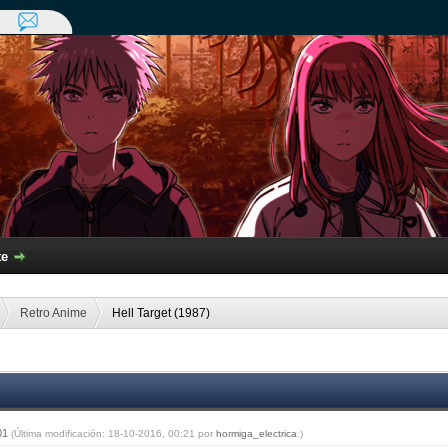
te
Retro Anime
Hell Target (1987)
:01
(Última modificación: 18-10-2016, 00:21 por
hormiga_electrica
.)