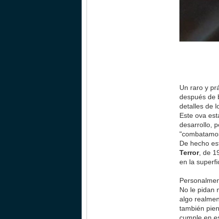
Un raro y pr
después de 
detalles de 
Este ova está
desarrollo, 
"combatamos
De hecho est
Terror
, de 1
en la superf
Personalment
No le pidan 
algo realme
también pien
cumple en e