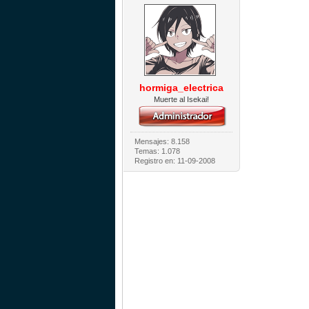
hormiga_electrica
Muerte al Isekai!
Mensajes: 8.158
Temas: 1.078
Registro en: 11-09-2008