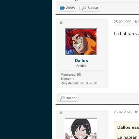
WWW
Buscar
25-02-2020, 18:
La habrán vi
Dallos
Soldier
Mensajes: 96
Temas: 4
Registro en: 02-01-2020
Buscar
25-02-2020, 18:
Dallos esc
La habrán 