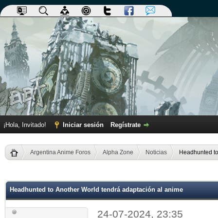
¡Hola, Invitado!
Iniciar sesión
Regístrate
Argentina Anime Foros
Alpha Zone
Noticias
Headhunted to
dia
Headhunted to Another World tendrá adaptación al anime
24-07-2024, 23:35