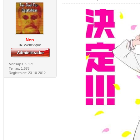
Nen
IA Bolchevique
Mensajes: 5.171
Temas: 1.678
Registro en: 23-10-2012