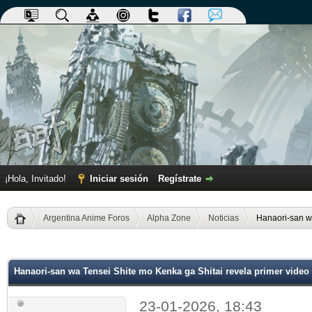
¡Hola, Invitado!
Iniciar sesión
Regístrate
Argentina Anime Foros
Alpha Zone
Noticias
Hanaori-san wa
dia
Hanaori-san wa Tensei Shite mo Kenka ga Shitai revela primer vide
23-01-2026, 18:43