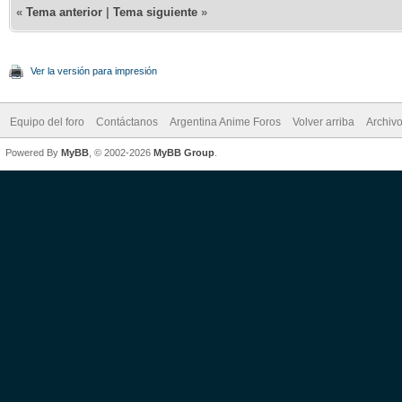
«
Tema anterior
|
Tema siguiente
»
Ver la versión para impresión
Equipo del foro
Contáctanos
Argentina Anime Foros
Volver arriba
Archiv
Powered By
MyBB
, © 2002-2026
MyBB Group
.