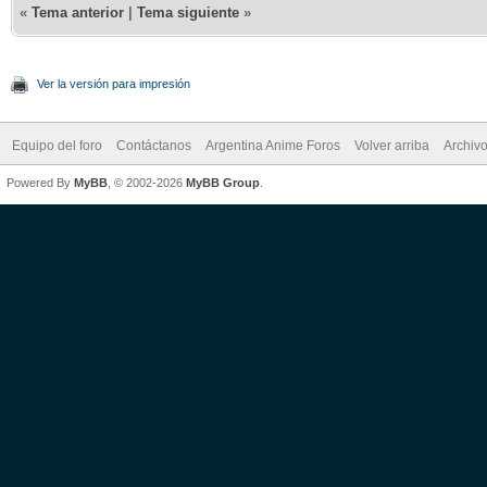
«
Tema anterior
|
Tema siguiente
»
Ver la versión para impresión
Equipo del foro
Contáctanos
Argentina Anime Foros
Volver arriba
Archiv
Powered By
MyBB
, © 2002-2026
MyBB Group
.