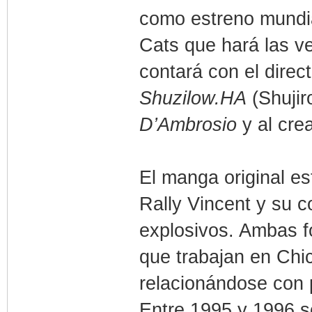
como estreno mundi
Cats que hará las ve
contará con el direc
Shuzilow.HA
(Shuji
D’Ambrosio
y al cre
El manga original e
Rally Vincent y su 
explosivos. Ambas 
que trabajan en Chi
relacionándose con p
Entre 1995 y 1996 s