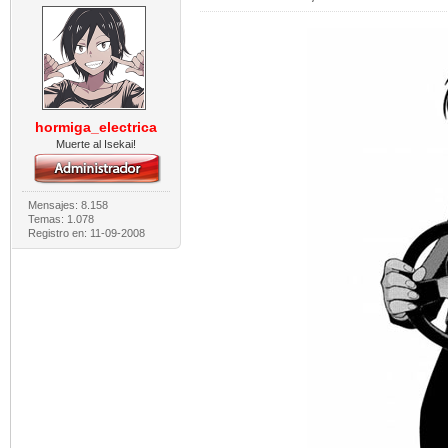
hormiga_electrica
Muerte al Isekai!
Mensajes: 8.158
Temas: 1.078
Registro en: 11-09-2008