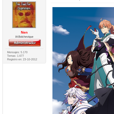
Nen
IA Bolchevique
Mensajes: 5.170
Temas: 1.677
Registro en: 23-10-2012