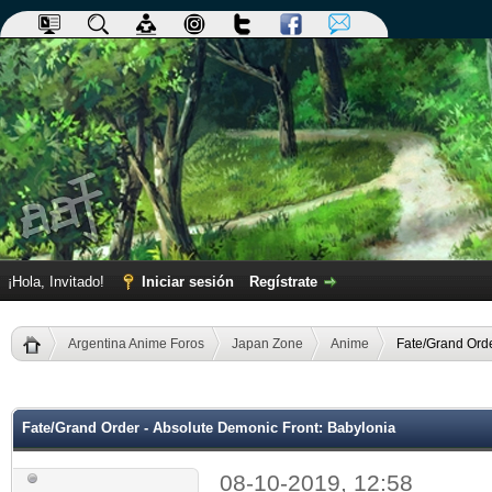
¡Hola, Invitado!
Iniciar sesión
Regístrate
Argentina Anime Foros
Japan Zone
Anime
Fate/Grand Orde
dia
Fate/Grand Order - Absolute Demonic Front: Babylonia
08-10-2019, 12:58