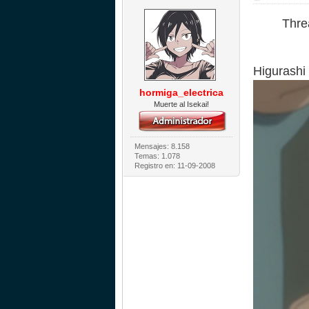
Thre
Higurashi
hormiga_electrica
Muerte al Isekai!
Mensajes: 8.158
Temas: 1.078
Registro en: 11-09-2008