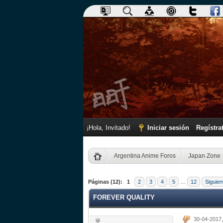
¡Hola, Invitado!
Iniciar sesión
Regístra
Argentina Anime Foros
Japan Zone
0 voto(s) - 0 Media
1
2
3
4
5
Páginas (12):
1
2
3
4
5
…
12
Siguien
FOREVER QUALITY
30-04-2017,