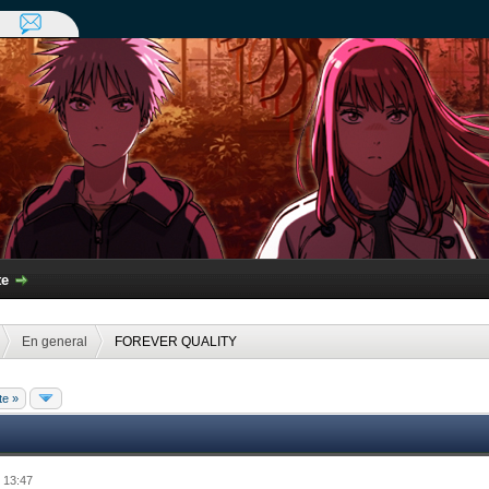
te
En general
FOREVER QUALITY
te »
 13:47