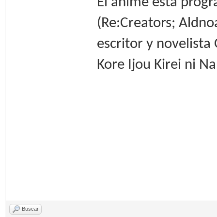
El anime está progr
(Re:Creators; Aldnoa
escritor y novelist
Kore Ijou Kirei ni Na
Buscar