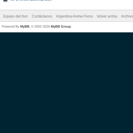
Equipo del foro
Contáctanos
Argentina Anime Foros
Volver arriba
Archiv
Powered By
MyBB
, © 2002-2026
MyBB Group
.