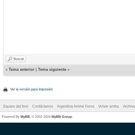
Buscar
«
Tema anterior
|
Tema siguiente
»
Ver la versión para impresión
Equipo del foro
Contáctanos
Argentina Anime Foros
Volver arriba
Archiv
Powered By
MyBB
, © 2002-2026
MyBB Group
.