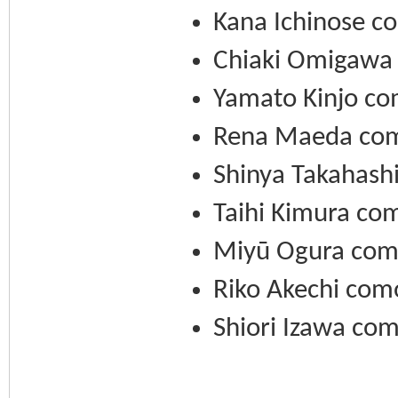
Kana Ichinose co
Chiaki Omigawa
Yamato Kinjo co
Rena Maeda com
Shinya Takahash
Taihi Kimura c
Miyū Ogura com
Riko Akechi com
Shiori Izawa com