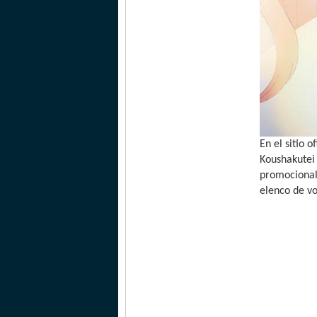
En el sitio 
Koushakutei 
promocional 
elenco de vo