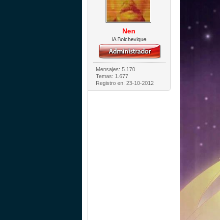
Nen
IA Bolchevique
Mensajes: 5.170
Temas: 1.677
Registro en: 23-10-2012