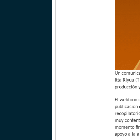
Un comunica
Itta Riyuu (
producción 
El webtoon e
publicación 
recopilatori
muy contento
momento fin
apoyo a la 