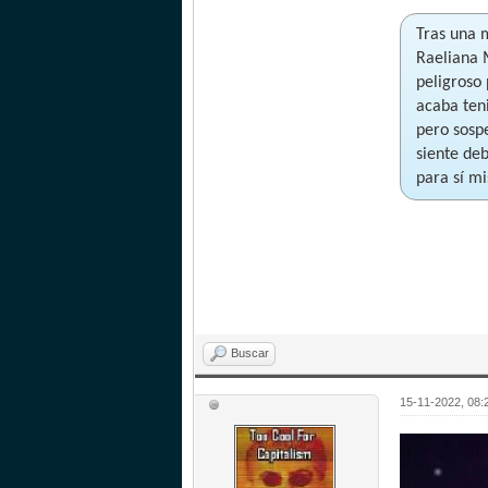
Tras una 
Raeliana 
peligroso
acaba ten
pero sosp
siente deb
para sí m
Buscar
15-11-2022, 08: