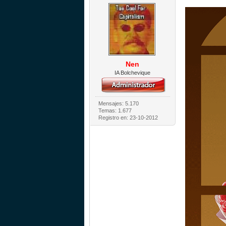
Nen
IA Bolchevique
Mensajes: 5.170
Temas: 1.677
Registro en: 23-10-2012