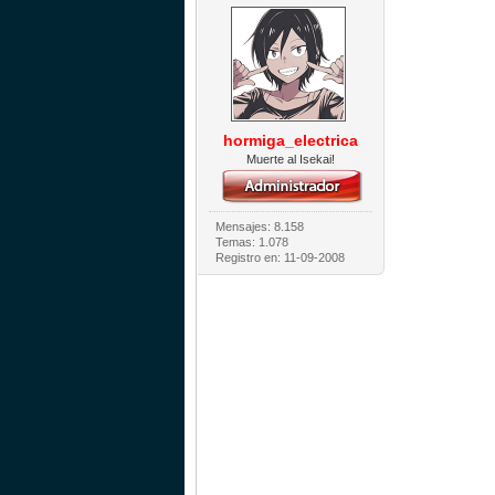
hormiga_electrica
Muerte al Isekai!
Mensajes: 8.158
Temas: 1.078
Registro en: 11-09-2008