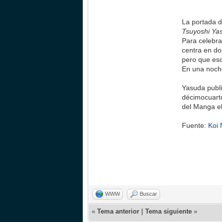
La portada 
Tsuyoshi Ya
Para celebra
centra en do
pero que esc
En una noche
Yasuda publi
décimocuart
del Manga e
Fuente:
Koi
WWW
Buscar
«
Tema anterior
|
Tema siguiente
»