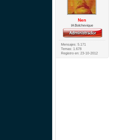
Nen
IA Bolchevique
Mensajes: 5.171
Temas: 1.678
Registro en: 23-10-2012