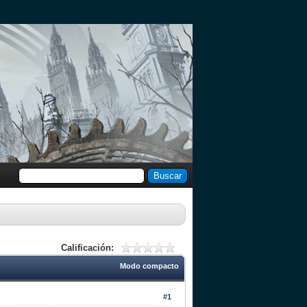
Calificación:
Modo compacto
#1