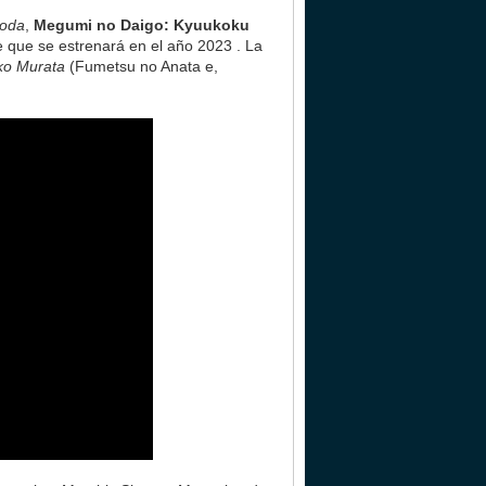
Soda
,
Megumi no Daigo: Kyuukoku
e que se estrenará en el año 2023 . La
ko Murata
(Fumetsu no Anata e,