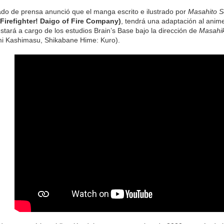
o de prensa anunció que el manga escrito e ilustrado por
Masahito 
Firefighter! Daigo of Fire Company)
, tendrá una adaptación al anim
stará a cargo de los estudios Brain’s Base bajo la dirección de
Masahi
 Kashimasu, Shikabane Hime: Kuro).