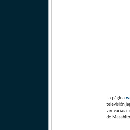
La página
we
televisión j
ver varias 
de Masahito