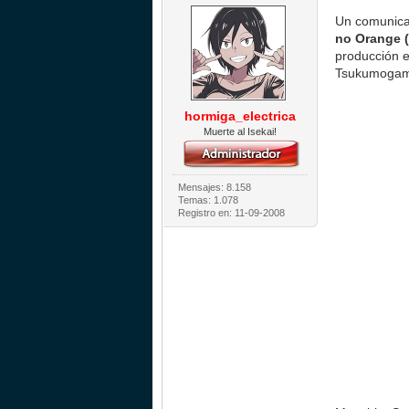
Un comunicad
no Orange (
producción e
Tsukumogami
hormiga_electrica
Muerte al Isekai!
Mensajes: 8.158
Temas: 1.078
Registro en: 11-09-2008