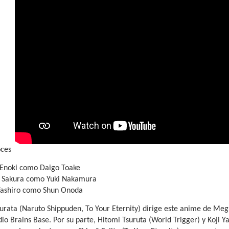
oces
 Enoki como Daigo Toake
 Sakura como Yuki Nakamura
Yashiro como Shun Onoda
rata (Naruto Shippuden, To Your Eternity) dirige este anime de Me
dio Brains Base. Por su parte, Hitomi Tsuruta (World Trigger) y Koji Y