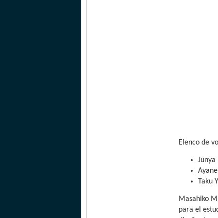
Elenco de v
Junya
Ayane
Taku 
Masahiko Mu
para el estu