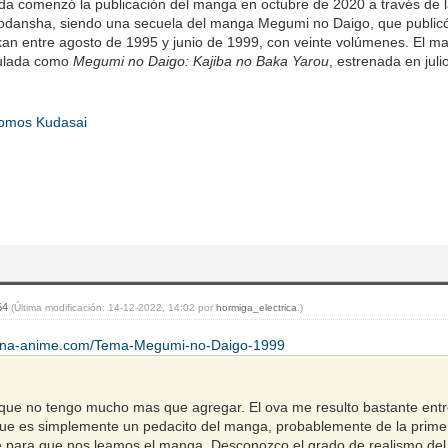
da comenzó la publicación del manga en octubre de 2020 a través de 
 Kodansha, siendo una secuela del manga Megumi no Daigo, que public
n entre agosto de 1995 y junio de 1999, con veinte volúmenes. El man
itulada como
Megumi no Daigo: Kajiba no Baka Yarou
, estrenada en jul
omos Kudasai
:54
(Última modificación: 14-12-2022, 14:02 por
hormiga_electrica
.)
ntina-anime.com/Tema-Megumi-no-Daigo-1999
que no tengo mucho mas que agregar. El ova me resulto bastante ent
que es simplemente un pedacito del manga, probablemente de la primer
te para que nos leamos el manga. Desconozco el grado de realismo del