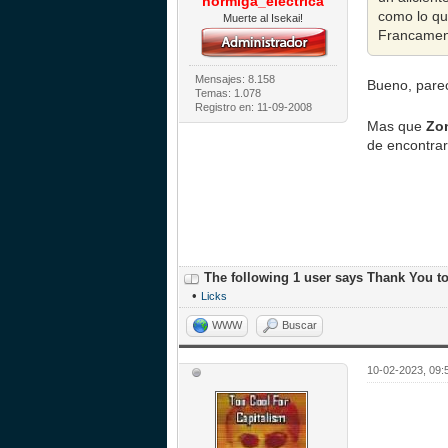
hormiga_electrica
como lo qu
Muerte al Isekai!
Francament
Mensajes: 8.158
Bueno, parec
Temas: 1.078
Registro en: 11-09-2008
Mas que
Zo
de encontra
The following 1 user says Thank You t
•
Licks
WWW
Buscar
10-02-2023, 09: