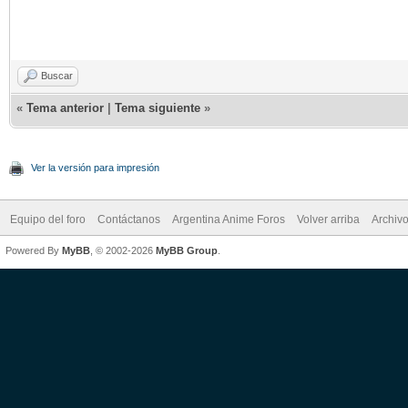
Buscar
«
Tema anterior
|
Tema siguiente
»
Ver la versión para impresión
Equipo del foro
Contáctanos
Argentina Anime Foros
Volver arriba
Archiv
Powered By
MyBB
, © 2002-2026
MyBB Group
.