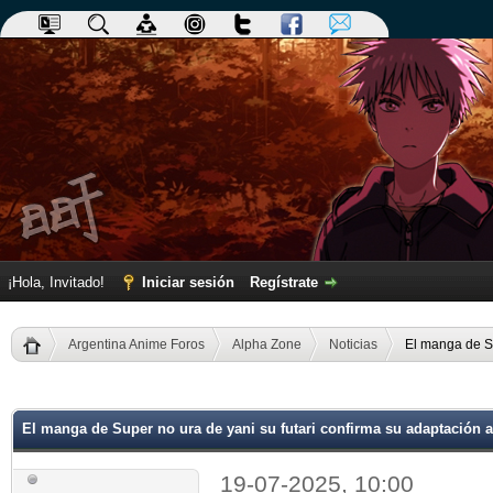
¡Hola, Invitado!
Iniciar sesión
Regístrate
Argentina Anime Foros
Alpha Zone
Noticias
El manga de Su
dia
El manga de Super no ura de yani su futari confirma su adaptación 
19-07-2025, 10:00