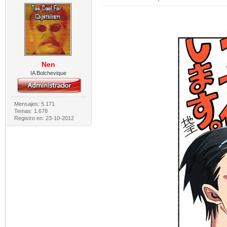
Nen
IA Bolchevique
Mensajes: 5.171
Temas: 1.678
Registro en: 23-10-2012