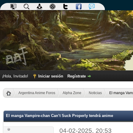
¡Hola, Invitado!
Iniciar sesión
Regístrate
Argentina Anime Foros
Alpha Zone
Noticias
El manga Vamp
dia
El manga Vampire-chan Can’t Suck Properly tendrá anime
04-02-2025, 20:53