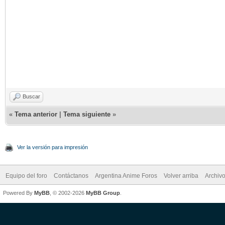
Buscar
«
Tema anterior
|
Tema siguiente
»
Ver la versión para impresión
Equipo del foro
Contáctanos
Argentina Anime Foros
Volver arriba
Archiv
Powered By
MyBB
, © 2002-2026
MyBB Group
.